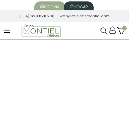
OFICINA
HOGAR
(+34)
629 676 231
web@oficinasmontiel.com