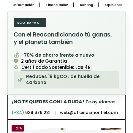
Información
Financiación
Renting
Opiniones
ECO IMPACT
Con el Reacondicionado tú ganas,
y el planeta también
💰
-70% de ahorro frente a nuevo
🛡️
2 años de Garantía
♻️
Certificado Sostenible: Las 4R
Reduces 19 kgCO₂ de huella de
🌿
carbono
¡NO TE QUEDES CON LA DUDA!
Te ayudamos:
(+34)
629 676 231
|
web@oficinasmontiel.com
-21%