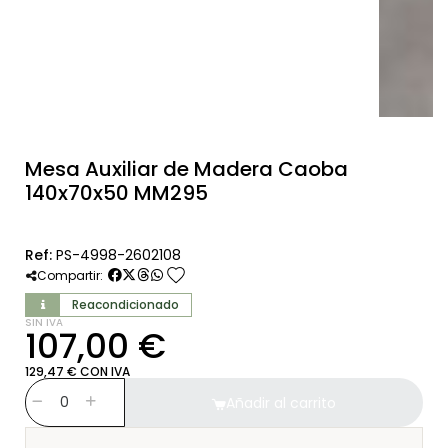
Mesa Auxiliar de Madera Caoba
140x70x50 MM295
Ref:
PS-4998-2602108
favorite
Compartir:
Reacondicionado
SIN IVA
107,00 €
129,47 € CON IVA
Añadir al carrito