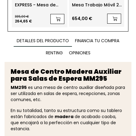
EXPRESS - Mesa de
Mesa Trabajo Móvil 2
Mes
Centro Blanca Baja
Niveles Serie Executive
MC
100x60 cm Meet Up de
de Rocada
335,00 €
Ofita
654,00 €
174
264,65 €
DETALLES DEL PRODUCTO
FINANCIA TU COMPRA
RENTING
OPINIONES
Mesa de Centro Madera Auxiliar
para Salas de Espera MM295
MM295
es una mesa de centro auxiliar diseñada para
ser utilizada en salas de espera, recepciones, zonas
comunes, etc.
En su totalidad, tanto su estructura como su tablero
están fabricados de
madera
de acabado caoba,
que encajará a la perfección en cualquier tipo de
estancia.