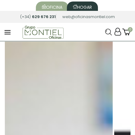
OFICINA
HOGAR
(+34)
629 676 231
web@oficinasmontiel.com