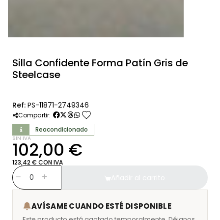
Silla Confidente Forma Patín Gris de
Steelcase
Ref:
PS-11871-2749346
favorite
Compartir:
Reacondicionado
SIN IVA
102,00 €
123,42 € CON IVA
Añadir al carrito
AVÍSAME CUANDO ESTÉ DISPONIBLE
Este producto está agotado temporalmente. Déjanos