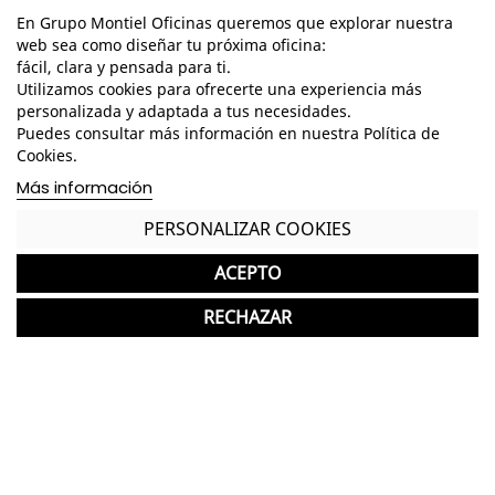
En Grupo Montiel Oficinas queremos que explorar nuestra
web sea como diseñar tu próxima oficina:
fácil, clara y pensada para ti.
Utilizamos cookies para ofrecerte una experiencia más
personalizada y adaptada a tus necesidades.
Puedes consultar más información en nuestra Política de
Cookies.
Más información
PERSONALIZAR COOKIES
Características
ACEPTO
Dimensiones Totales - Alto: 86 cm. / Ancho: 55
cm. / Fondo: 50 cm. /
RECHAZAR
Dimensiones Asiento - Alto: 43 cm. / Ancho: 47
cm. / Fondo: 48 cm. /
Dimensiones Brazo - Alto: 21 cm. / Ancho: 2 cm. /
Fondo: 32 cm. /
Dimensiones Respaldo - Alto: 43 cm. / Ancho: 47,5
cm. /