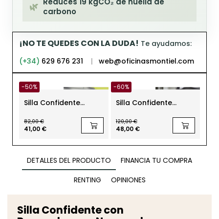
Reduces 19 kgCO₂ de huella de
🌿
carbono
¡NO TE QUEDES CON LA DUDA!
Te ayudamos:
(+34)
629 676 231
|
web@oficinasmontiel.com
-50%
-60%
-60
Silla Confidente
Silla Confidente
Sil
Oficina Very Express
Oficina Negra
Ofi
Haworth - EXPRESS
Recepciones Hug de
de 
82,00 €
120,00 €
90,0
Scab
41,00 €
48,00 €
36,
DETALLES DEL PRODUCTO
FINANCIA TU COMPRA
RENTING
OPINIONES
Silla Confidente con