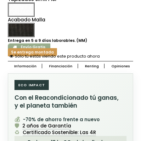
Acabado Malla
Entrega en 5 a 9 días laborables. (MM)
Envío Gratis
Se entrega montada
Sólo tú estás viendo este producto ahora
Información
Financiación
Renting
Opiniones
ECO IMPACT
Con el Reacondicionado tú ganas,
y el planeta también
💰
-70% de ahorro frente a nuevo
🛡️
2 años de Garantía
♻️
Certificado Sostenible: Las 4R