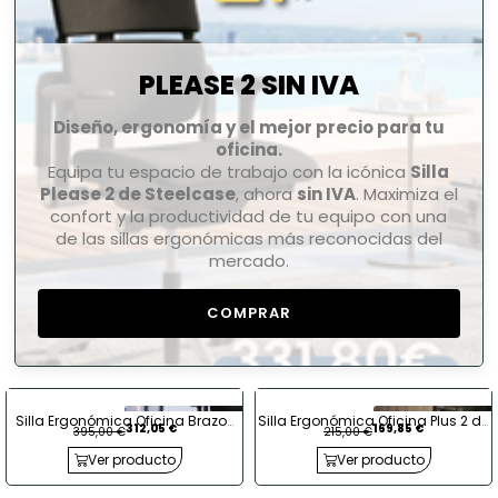
PLEASE 2 SIN IVA
Diseño, ergonomía y el mejor precio para tu
oficina.
Equipa tu espacio de trabajo con la icónica
Silla
Please 2 de Steelcase
, ahora
sin IVA
. Maximiza el
confort y la productividad de tu equipo con una
de las sillas ergonómicas más reconocidas del
mercado.
COMPRAR
Silla Ergonómica Oficina Brazos
Silla Ergonómica Oficina Plus 2 de
312,05 €
169,85 €
395,00 €
215,00 €
1D Please II de Steelcase
Kunna
Ver producto
Ver producto