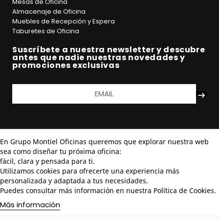
Nuestras sillas no solo te ayudarán a mejorar la
Mesas de Oficina
ergonomía de tu espacio de trabajo, sino que también
Almacenaje de Oficina
contribuyen a un futuro más sostenible.
Muebles de Recepción y Espera
Taburetes de Oficina
Suscríbete a nuestra newsletter y descubre
antes que nadie nuestras novedades y
promociones exclusivas
En Grupo Montiel Oficinas queremos que explorar nuestra web
sea como diseñar tu próxima oficina:
fácil, clara y pensada para ti.
Utilizamos cookies para ofrecerte una experiencia más
personalizada y adaptada a tus necesidades.
Puedes consultar más información en nuestra Política de Cookies.
Más información