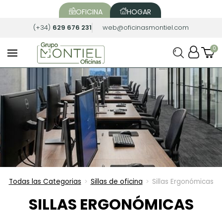
OFICINA
HOGAR
(+34)
629 676 231
web@oficinasmontiel.com
Todas las Categorias
Sillas de oficina
Sillas Ergonómicas
>
>
SILLAS ERGONÓMICAS