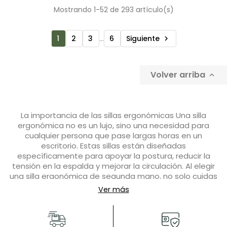
Mostrando 1-52 de 293 artículo(s)
1
2
3
…
6
Siguiente

Volver arriba

La importancia de las sillas ergonómicas Una silla
ergonómica no es un lujo, sino una necesidad para
cualquier persona que pase largas horas en un
escritorio. Estas sillas están diseñadas
específicamente para apoyar la postura, reducir la
tensión en la espalda y mejorar la circulación. Al elegir
una silla ergonómica de segunda mano, no solo cuidas
tu salud, sino que también contribuyes a un modelo de
Ver más
trabajo más eficiente y sostenible. Ventajas de
comprar sillas ergonómicas de segunda mano Elegir
sillas ergonómicas de segunda mano tiene beneficios
claros tanto para tu bolsillo como para el medio