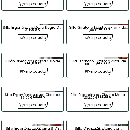
Kunna
Ver producto
Ver producto
Silla Ergonómica Malla Negra Dot
Silla Giratoria Escritorio Frank de
319,00 €
106,65 €
135,00 €
Home de Forma 5
Kunna
Ver producto
Ver producto
Sillón Dirección Oficina Oslo de
Silla Escritorio Giratoria Almu de
214,00 €
142,99 €
181,00 €
Euromof
Kunna - EXPRESS
Ver producto
Ver producto
Silla Ergonómica para Oficinas
Silla Ergonómica Oficina Malla
133,51 €
183,28 €
169,00 €
232,00 €
Tapizada Louise de Kunna
Adda de Kunna - EXPRESS
Ver producto
Ver producto
Silla Ergonómica Oficina STAY
Silla Oficina Giratoria con