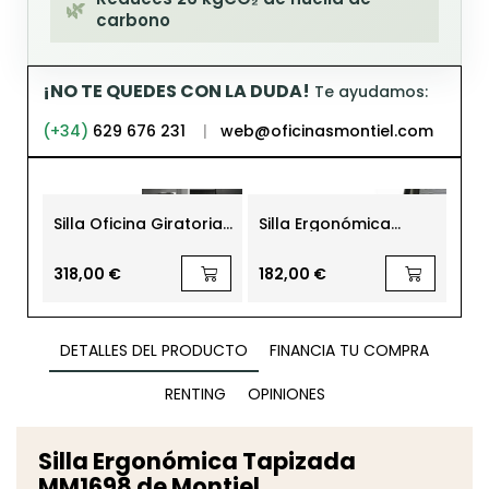
🌿
carbono
¡NO TE QUEDES CON LA DUDA!
Te ayudamos:
(+34)
629 676 231
|
web@oficinasmontiel.com
Silla Oficina Giratoria
Silla Ergonómica
Sil
Negra Atlanta de
Oficina Malla Lima de
Ofi
Euromof
Euromof
5
318,00 €
182,00 €
46
DETALLES DEL PRODUCTO
FINANCIA TU COMPRA
RENTING
OPINIONES
Silla Ergonómica Tapizada
MM1698 de Montiel