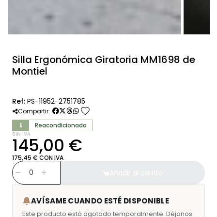
Silla Ergonómica Giratoria MM1698 de
Montiel
Ref:
PS-11952-2751785
favorite
Compartir:
Reacondicionado
SIN IVA
145,00 €
175,45 € CON IVA
Añadir al carrito
AVÍSAME CUANDO ESTÉ DISPONIBLE
Este producto está agotado temporalmente. Déjanos