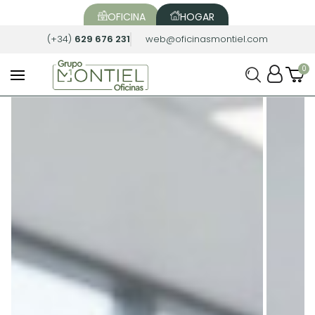
OFICINA
HOGAR
(+34)
629 676 231
web@oficinasmontiel.com