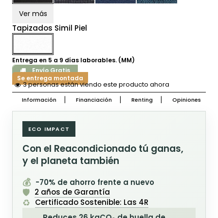
Ver más
Tapizados Simil Piel
Entrega en 5 a 9 días laborables. (MM)
Envío Gratis
Se entrega montada
3 personas están viendo este producto ahora
Información
Financiación
Renting
Opiniones
ECO IMPACT
Con el Reacondicionado tú ganas,
y el planeta también
💰
-70% de ahorro frente a nuevo
🛡️
2 años de Garantía
♻️
Certificado Sostenible: Las 4R
Reduces 26 kgCO₂ de huella de