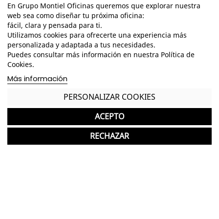
En Grupo Montiel Oficinas queremos que explorar nuestra
web sea como diseñar tu próxima oficina:
fácil, clara y pensada para ti.
Utilizamos cookies para ofrecerte una experiencia más
personalizada y adaptada a tus necesidades.
Puedes consultar más información en nuestra Política de
Cookies.
Más información
Características
PERSONALIZAR COOKIES
Dimensiones Totales - Alto: 100-113 cm. / Ancho:
67 cm. / Fondo: 44 cm. /
ACEPTO
Dimensiones Asiento - Alto: 43-55 cm. / Ancho: 48
RECHAZAR
cm. / Fondo: 40 cm. /
Dimensiones Brazo - Alto: 22-30 cm. / Ancho: 8
cm. / Fondo: 25 cm. /
Dimensiones Respaldo - Alto: 52 cm. / Ancho: 47
cm. /
Base giratoria de polipropileno negro