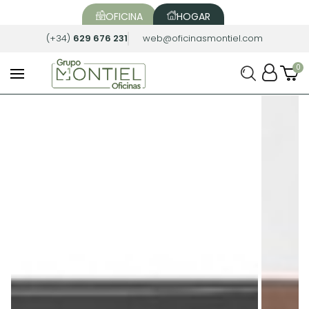
OFICINA
HOGAR
(+34)
629 676 231
web@oficinasmontiel.com