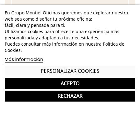
Base giratoria de poliamida negra o blanca o de
En Grupo Montiel Oficinas queremos que explorar nuestra
aluminio pulido
web sea como diseñar tu próxima oficina:
Asiento y respaldo tapizados en malla de
fácil, clara y pensada para ti.
acabado a elegir
Utilizamos cookies para ofrecerte una experiencia más
personalizada y adaptada a tus necesidades.
Mecanismo Basculante
Puedes consultar más información en nuestra Política de
Cookies.
Asiento regulable en altura
Más información
Carcasa blanca o negra
PERSONALIZAR COOKIES
Opción sin brazos o con brazos
ACEPTO
*Se sirve montada.
RECHAZAR
*Los acabados mostrados pueden presentar una ligera variación de
color/tono respecto a los originales.
GASTOS DE ENVÍO GRATUITOS A LA PENÍNSULA
Silla ideal para oficinas y despachos