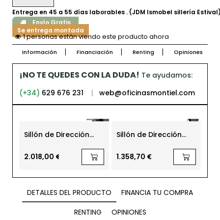
Entrega en 45 a 55 días laborables . (JDM Ismobel sillería Estival
Envío Gratis
Se entrega montada
1 personas están viendo este producto ahora
Información
Financiación
Renting
Opiniones
¡NO TE QUEDES CON LA DUDA!
Te ayudamos:
(+34)
629 676 231
|
web@oficinasmontiel.com
-21
Sillón de Dirección
Sillón de Dirección
Sil
Open Up up-100 y up-
CROSSLINE cn-100 y
Ofi
103 de Sedus
cn-102 de SEDUS
Na
225,
Gr
2.018,00 €
1.358,70 €
177
DETALLES DEL PRODUCTO
FINANCIA TU COMPRA
RENTING
OPINIONES