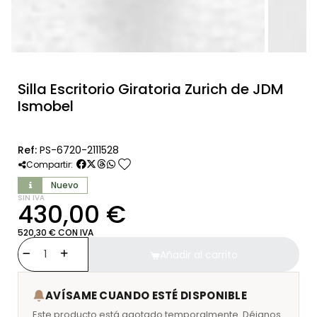
Silla Escritorio Giratoria Zurich de JDM
Ismobel
Ref:
PS-6720-2111528
favorite
Compartir:
Nuevo
SIN IVA
430,00 €
520,30 € CON IVA
Añadir al carrito
AVÍSAME CUANDO ESTÉ DISPONIBLE
Este producto está agotado temporalmente. Déjanos