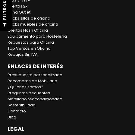
Días SIN IVA
S
Ofertas 2x1
Zona Outlet
Packs sillas de oficina
F
I
L
T
R
O
Packs muebles de oficina
Ofertas Flash Oficina
Equipamiento para Hostelería
Repuestos para Oficina
Top Ventas en Oficina
Rebajas Sin IVA
ENLACES DE INTERÉS
Presupuesto personalizado
Recompras de Mobiliario
¿Quienes somos?
Preguntas frecuentes
Mobiliario reacondicionado
Sostenibilidad
Contacto
Blog
LEGAL