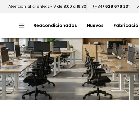
Atención al cliente:
L - V de 8:00 a 19:30
(+34)
629 676 231
w
menu
Reacondicionados
Nuevos
Fabricació