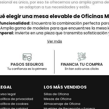
fesional es único, por eso te ofrecemos una amplia gama d
se adaptan a tus necesidades y estilo.
ué elegir una mesa elevable de Oficinas M
funcionalidad:
Encuentra la combinación perfecta para 
Amplia gama de modelos para que encuentres la mesa ide
mporal:
Invierte en una pieza que transmita sofisticación 
a tu salud y reduce el riesgo de enfermedades relaciona
Ver más
:
Opta por un producto ecológico y responsable con el 
s sobre Escritorios y mesas regulables y
eneficios de utilizar un escritorio elevable o u
PAGOS SEGUROS
FINANCIA TU COMPRA
numerosos beneficios para la salud y la productividad, como l
Tu confianza es lo primero
En tan solo unos clicks
circulación y el aumento de la quema de calorías.
¿Qué tipos de mesas elevables existen?
esas regulables: manuales y eléctricos. Los escritorios manu
LEGAL
LOS MÁS VENDIDOS
escritorios eléctricos se ajustan mediante un motor.
viso legal
Sillas de Oficina
el escritorio elevable o la mesa regulable adec
olítica de privacidad
Mesas de Oficina
olítica de cookies
Almacenaje de Oficina
presupuesto. También puedes consultar con un experto en 
olítica de calidad
Muebles de Recepción y Espera