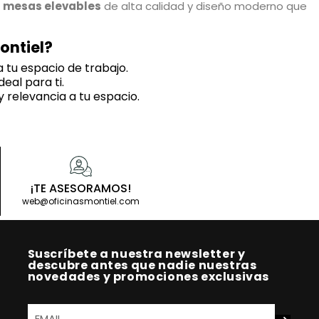
e
mesas elevables
de alta calidad y diseño moderno que
ontiel?
tu espacio de trabajo.
al para ti.
y relevancia a tu espacio.
das con el sedentarismo.
medio ambiente.
 elevables en altura
na mesa regulable?
¡TE ASESORAMOS!
a reducción del dolor de espalda y cuello, la mejora de la
web@oficinasmontiel.com
ales se ajustan mediante una manivela, mientras que los
Suscríbete a nuestra newsletter y
descubre antes que nadie nuestras
novedades y promociones exclusivas
uada para mí?
ergonomía para obtener recomendaciones personalizadas.