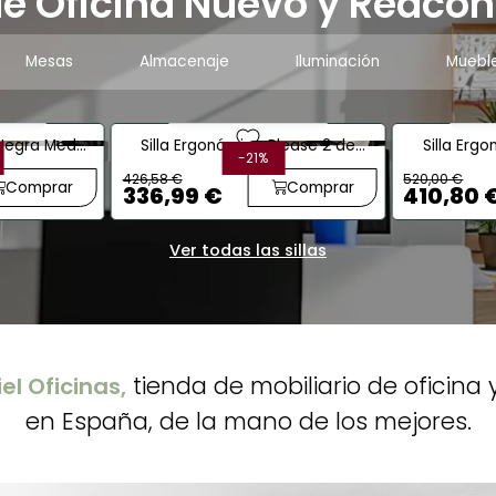
e Oficina Nuevo y Reaco
Mesas
Almacenaje
Iluminación
Muebl
nado
Reacondicionado
Rea
favorite
lease 2 de
Silla Ergonómica Please II de
Silla Ergon
-21%
4 Unid.
gulables en
Steelcase de Piel
Brazos 2D
520,00 €
174,00 €
Origina
Comprar
Comprar
410,80 €
137,46 
Ver todas las sillas
tienda de mobiliario de oficina 
el Oficinas,
en España, de la mano de los mejores.