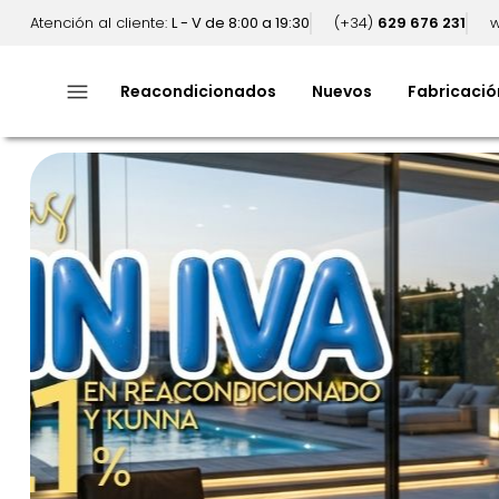
Atención al cliente:
L - V de 8:00 a 19:30
(+34)
629 676 231
w
menu
Reacondicionados
Nuevos
Fabricació