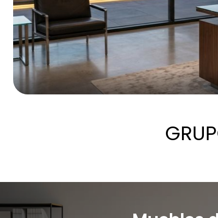
GRUP
ÚNETE A NUESTRO
CANAL DE
Nuestra tierra
-21% EN K
WHATSAPP
sufre
REACOND
NEW
NEW
NEW