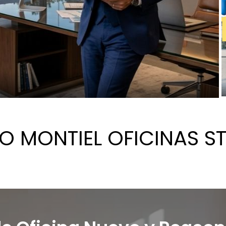
O MONTIEL OFICINAS ST
¡SOMOS
UNNA Y
GANADORES!
GALA PREMIOS WEB
NUEST
ICIONADO
PREMIOS WEB LA
LA VERDAD
NEWSLE
VERDAD
NEW
NEW
NEW