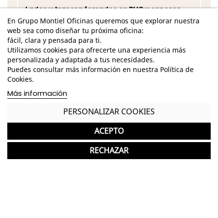
Lados y trasera forrados en PVC y espesor
12mm
En Grupo Montiel Oficinas queremos que explorar nuestra
web sea como diseñar tu próxima oficina:
Fondo cajón lacado y espesor 3mm
fácil, clara y pensada para ti.
Utilizamos cookies para ofrecerte una experiencia más
Acabado en blanco
personalizada y adaptada a tus necesidades.
Puedes consultar más información en nuestra Política de
Guías correderas metálicas para el cajón
Cookies.
Soporte estantes metálicos
Más información
Barras de colgar aluminio extraíbles (2uds)
PERSONALIZAR COOKIES
Tacos ABS quitarruidos y antirayas para la parte
ACEPTO
inferior del mueble
RECHAZAR
Mueble reversible
4 de los estantes son regulables en altura
Observaciones:
· 4 de los estantes son regulables en altura