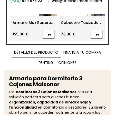
(+34)
629 676 231
|
web@oficinasmontiel.com
Armario Max Ropero
Cabecero Tapizado
Ar
con Puertas
Rodas 160 cm.
cm.
Correderas 200x100
Bla
cm.
155,00 €
73,00 €
153
DETALLES DEL PRODUCTO
FINANCIA TU COMPRA
RENTING
OPINIONES
Armario para Dormitorio 3
Cajones Maisonor
Los
Vestidores 3 Cajones Maisonor
son una
solución perfecta para quienes buscan
organización, capacidad de almacenaje y
funcionalidad
en dormitorios o vestidores. Su diseño
abierto permite acceder fácilmente a la ropa y los