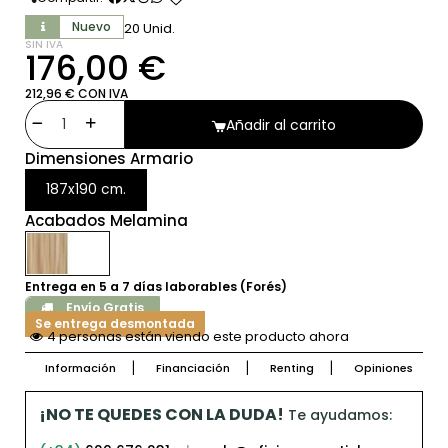
Nuevo
20 Unid.
SIN IVA
176,00 €
212,96 € CON IVA
Añadir al carrito
Dimensiones Armario
187x190 cm.
Acabados Melamina
Entrega en 5 a 7 días laborables (Forés)
Envío Gratis
Se entrega desmontada
4 personas están viendo este producto ahora
Información
Financiación
Renting
Opiniones
¡NO TE QUEDES CON LA DUDA!
Te ayudamos: