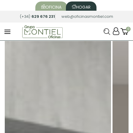
OFICINA
HOGAR
(+34)
629 676 231
web@oficinasmontiel.com