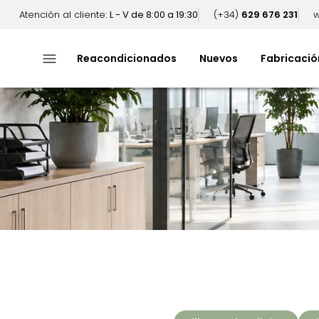
Atención al cliente:
L - V de 8:00 a 19:30
(+34)
629 676 231
w
menu
Reacondicionados
Nuevos
Fabricació