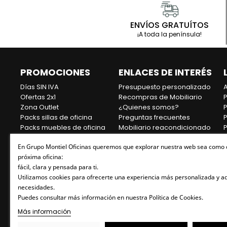
Ot
ENVÍOS GRATUÍTOS
Ergonomía superior: Diseño que se adapta a la postura 
¡A toda la península!
PROMOCIONES
ENLACES DE INTERÉS
Sillas ergonómicas: Equipadas con soporte lumbar y aju
Días SIN IVA
Presupuesto personalizado
A
Ofertas 2x1
Recompras de Mobiliario
P
Explora nuestra colección de sillas de escritorio par
Zona Outlet
¿Quienes somos?
P
productivo. Vi
Packs sillas de oficina
Preguntas frecuentes
P
Packs muebles de oficina
Mobiliario reacondicionado
P
Preg
Ofertas Flash Oficina
Sostenibilidad
¿Por qué 
En Grupo Montiel Oficinas queremos que explorar nuestra web sea como 
Equipamiento para
Contacto
G
próxima oficina:
Hostelería
Blog
E
Las sillas ergonómicas ayudan a mantener una b
fácil, clara y pensada para ti.
Repuestos para Oficina
¿Qué ca
Utilizamos cookies para ofrecerte una experiencia más personalizada y a
Top Ventas en Oficina
necesidades.
Rebajas Sin IVA
Las sillas de escritorio deben tener soport
Puedes consultar más información en nuestra Política de Cookies.
¿Las sill
Más información
Sí, las sillas de malla son transp