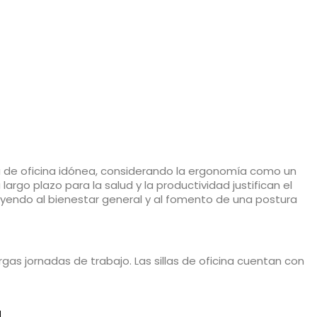
lla de oficina idónea, considerando la ergonomía como un
largo plazo para la salud y la productividad justifican el
buyendo al bienestar general y al fomento de una postura
o
as jornadas de trabajo. Las sillas de oficina cuentan con
ecesidades de cada usuario.
confort. Con diseños modernos y funcionales, las sillas de
alquier entorno de trabajo.