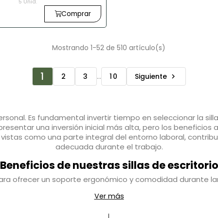
5 Unid.
Herpesa
Comprar
Mostrando 1-52 de 510 artículo(s)
1
2
3
…
10
Siguiente

ersonal. Es fundamental invertir tiempo en seleccionar la si
sentar una inversión inicial más alta, pero los beneficios a 
r vistas como una parte integral del entorno laboral, contri
adecuada durante el trabajo.
Beneficios de nuestras sillas de escritori
 para ofrecer un soporte ergonómico y comodidad durante larg
ación, permitiendo una personalización que se adapta a las n
Ver más
transpirables y resistentes, lo que garantiza durabilidad y 
 postura, sino que también añaden un toque profesional a cu