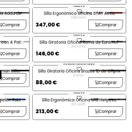
Nuevo
favorite
lla Adda de
Silla Ergonómica Oficina STAY Actiu
348 Unid.
347,00 €
Comprar
Comprar
Nuevo
favorite
a con 4 Patas
Silla Giratoria Oficina Roma de Euromof
310 Unid.
146,00 €
Comprar
Comprar
Reacondicionado
favorite
man Miller -
Silla Giratoria Oficina Brazos 1D de Ofiprix
2 Unid.
hite
Comprar
88,00 €
Comprar
Nuevo
favorite
pción Rubi F
Silla Ergonómica Oficina M18 Herpesa
331 Unid.
213,00 €
Comprar
Comprar