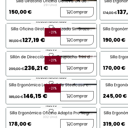
Silla Giratoria Oficina Génova GN de
Silla Ergon
291 Unid.
Euromof
Meda
137
150,00 €
Comprar
174,00 €
Reacondicionado
favorite
Silla Oficina Giratoria Tapizada Sin Brazos
Silla Ergonó
-21%
38 Unid.
Think de Steelcase
127,19 €
190,00 €
Comprar
161,00 €
Nuevo
favorite
Sillón de Dirección para Despacho Trini de
Silla Er
-21%
342 Unid.
Kunna
236,21 €
170,00 €
Comprar
299,00 €
Reacondicionado
favorite
Silla Ergonómica Lets B v1 de Steelcase con
Silla Ergon
-21%
1 Unid.
Brazos Fijos
146,15 €
245,00 €
Comprar
185,00 €
Nuevo
favorite
Silla Ergonómica Oficina Adapta Pro Negra
Silla Ergon
332 Unid.
Dileoffice
178,00 €
319,00 €
Comprar