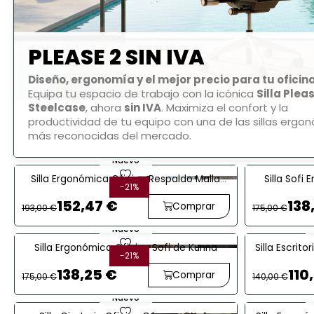
PLEASE 2 SIN IVA
Diseño, ergonomía y el mejor precio para tu oficina
Equipa tu espacio de trabajo con la icónica
Silla Plea
Steelcase
, ahora
sin IVA
. Maximiza el confort y la
productividad de tu equipo con una de las sillas ergo
más reconocidas del mercado.
Nuevo
favorite
Silla Ergonómica Oficina Respaldo Malla
Silla Sofi
-21%
1 Unid.
Mery de Kunna
152,47 €
138
Comprar
193,00 €
175,00 €
Nuevo
favorite
Silla Ergonómica Oficina Sofi de Kunna
Silla Escrit
-21%
21 Unid.
138,25 €
110
Comprar
175,00 €
140,00 €
Nuevo
favorite