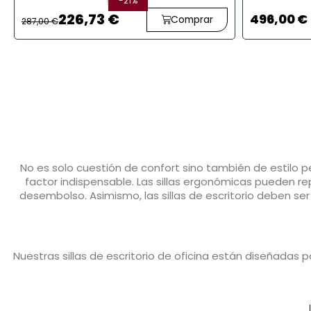
-21%
96 Unid.
226,73 €
496,00 €
Comprar
287,00 €
No es solo cuestión de confort sino también de estilo p
factor indispensable. Las sillas ergonómicas pueden repre
desembolso. Asimismo, las sillas de escritorio deben se
Nuestras sillas de escritorio de oficina están diseñadas
ajustes en altura y reclin
Además, nuestras sillas de oficina incorporan materiales 
oficina no solo mejoran la