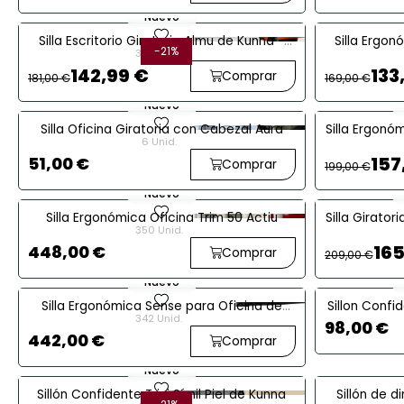
Nuevo
favorite
Silla Escritorio Giratoria Almu de Kunna -
Silla Ergo
-21%
329 Unid.
EXPRESS
142,99 €
133
Comprar
181,00 €
169,00 €
Nuevo
favorite
Silla Oficina Giratoria con Cabezal Aura
Silla Ergonó
6 Unid.
157
51,00 €
Comprar
199,00 €
Nuevo
favorite
Silla Ergonómica Oficina Trim 50 Actiu
Silla Girator
350 Unid.
Ori
165
448,00 €
Comprar
209,00 €
Nuevo
favorite
Silla Ergonómica Sense para Oficina de
Sillon Conf
342 Unid.
Forma 5
98,00 €
442,00 €
Comprar
Nuevo
favorite
Sillón Confidente Trini Símil Piel de Kunna
Sillón de d