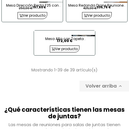
Mesa Dirección Recta F25 con
Mesa Redonda Drone Reuniones
197,50 €
335,75 €
250,00 €
425,00 €
Pasacables de Forma 5
de Forma 5
Ver producto
Ver producto
Mesa Alta con Tapeta
172,00 €
Rectangular Blanca de Forma 5
Ver producto
Mostrando 1-39 de 39 artículo(s)
Volver arriba

¿Qué características tienen las mesas
de juntas?
Las mesas de reuniones para salas de juntas tienen