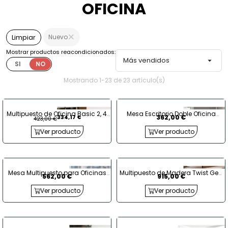
OFICINA
Nuevo
Limpiar
Mostrar productos reacondicionados:
Más vendidos

SI
NO
Mostrando 1-23 de 23 artículo(s)
Multipuesto de Oficina Basic 2, 4,
Mesa Escritorio Doble Oficina
362,00 €
334,17 €
423,00 €
6 u 8 plazas de Kunna
Marco Cerrado Strip de Kesta
Ver producto
Ver producto
Mesa Multipuesto para Oficinas
Multipuesto de Madera Twist Gen
562,00 €
915,00 €
Teseo de Ismobel
100 de Actiu
Ver producto
Ver producto