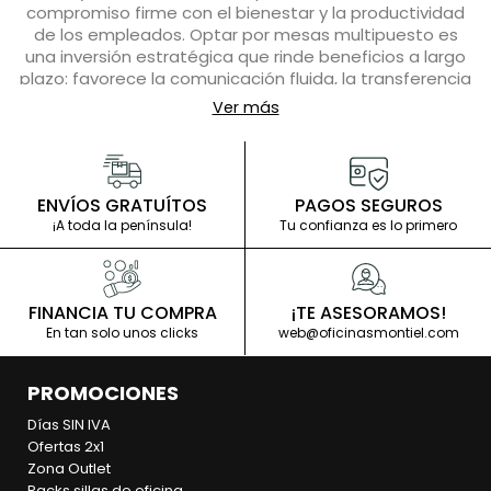
compromiso firme con el bienestar y la productividad
de los empleados. Optar por mesas multipuesto es
una inversión estratégica que rinde beneficios a largo
plazo: favorece la comunicación fluida, la transferencia
de conocimiento y la colaboración espontánea entre
Ver más
colegas. Al incorporar mesas multipuesto de oficina en
su diseño interior, se está enviando un mensaje claro
de innovación y flexibilidad, valores que son altamente
apreciados en el mercado laboral competitivo de hoy.
ENVÍOS GRATUÍTOS
PAGOS SEGUROS
Además, las mesas multipuesto de oficina no son solo
¡A toda la península!
Tu confianza es lo primero
un elemento funcional, sino también una declaración
estética que puede transformar cualquier ambiente de
trabajo en un espacio más abierto, luminoso y
FINANCIA TU COMPRA
¡TE ASESORAMOS!
energizante. Están diseñadas para integrarse
En tan solo unos clicks
web@oficinasmontiel.com
armoniosamente en la cultura de la empresa,
reflejando su identidad y fomentando un sentido de
comunidad y pertenencia entre los empleados.
PROMOCIONES
Días SIN IVA
Ofertas 2x1
Zona Outlet
Packs sillas de oficina