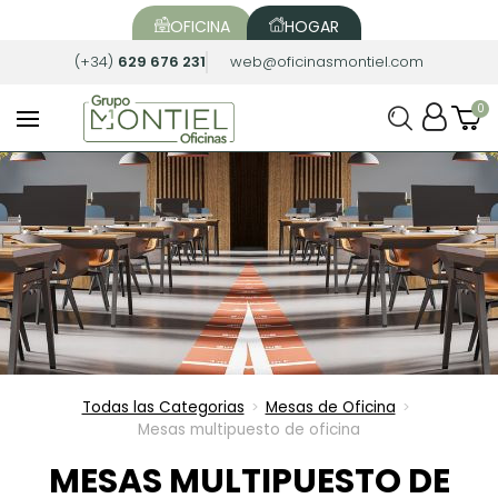
OFICINA
HOGAR
(+34)
629 676 231
web@oficinasmontiel.com
Todas las Categorias
Mesas de Oficina
>
>
Mesas multipuesto de oficina
MESAS MULTIPUESTO DE