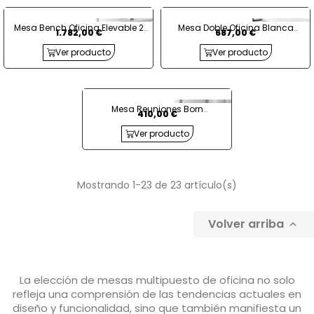
Mesa Bench Oficina Elevable 2
Mesa Doble Oficina Blanca
1.782,00 €
687,00 €
Puestos Vela de Kesta
160x160 cm. Vital Plus ST de Actiu
Ver producto
Ver producto
Mesa Reuniones Born
410,00 €
Rectangular de Mobel Linea
Ver producto
Mostrando 1-23 de 23 artículo(s)
Volver arriba

La elección de mesas multipuesto de oficina no solo
refleja una comprensión de las tendencias actuales en
diseño y funcionalidad, sino que también manifiesta un