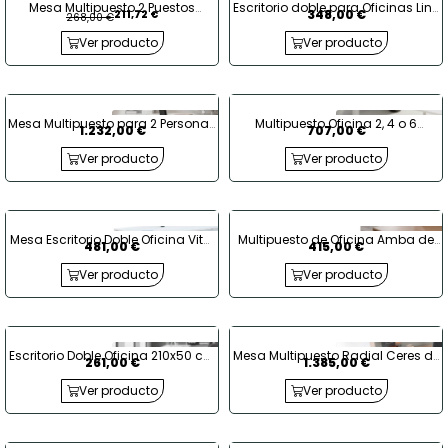
Mesa Multipuesto 2 Puestos
Escritorio doble para Oficinas Line
348,00 €
211,72 €
268,00 €
Advance de Kunna
de Kesta
Ver producto
Ver producto
Mesa Multipuesto para 2 Personas
Multipuesto Oficina 2, 4 o 6
1.232,00 €
707,00 €
Maya de Ismobel
personas Zama de Forma 5
Ver producto
Ver producto
Mesa Escritorio Doble Oficina Vital
Multipuesto de Oficina Amba de
481,00 €
415,00 €
Pro de Actiu
Kesta
Ver producto
Ver producto
Escritorio Doble Oficina 210x50 cm
Mesa Multipuesto Radial Ceres de
261,00 €
1.385,00 €
Colectiva de Actiu
Ismobel
Ver producto
Ver producto