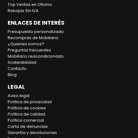
conectan. Contáctanos hoy y descubre cómo
Top Ventas en Oficina
podemos ayudarte a optimizar tu espacio de trabajo
Rebajas Sin IVA
con estilo y funcionalidad comprando nuestras mesas
ENLACES DE INTERÉS
altas para oficina.
Presupuesto personalizado
Consulta nuestra categoría completa de
mesas de
Recompras de Mobiliario
oficina
. Considera las
mesas elevables y regulables en
¿Quienes somos?
altura
como una opción avanzada para configuración
Preguntas frecuentes
de espacios de trabajo. Descubre la versatilidad que
Mobiliario reacondicionado
pueden ofrecerte las
mesas plegables de oficina
.
Sostenibilidad
Contacto
Blog
LEGAL
Aviso legal
Política de privacidad
Política de cookies
Política de calidad
Política comercial
Carta de denuncias
Garantía y devoluciones