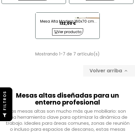
Mesa Alta Madera 160x70 cm.
132,00 €
Tamber
Ver producto
Mostrando 1-7 de 7 artículo(s)
Volver arriba

S
Mesas altas diseñadas para un
enterno profesional
Las mesas altas son mucho más que mobiliario: son
F
I
L
T
R
O
una herramienta clave para optimizar la dinámica de
trabajo. Ideales para áreas comunes, zonas de reunión
o incluso para espacios de descanso, estas mesas