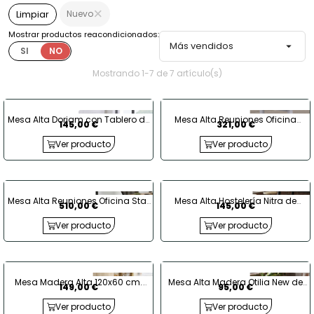
Nuevo
Limpiar
Mostrar productos reacondicionados:
Más vendidos

SI
NO
Mostrando 1-7 de 7 artículo(s)
Mesa Alta Doriam con Tablero de
Mesa Alta Reuniones Oficina
145,00 €
321,00 €
Madera 120x70cm
Tempo de Mobel Línea
Ver producto
Ver producto
Mesa Alta Reuniones Oficina Star
Mesa Alta Hostelería Nitra de
510,00 €
145,00 €
de Mobel Línea
Grupo SDM
Ver producto
Ver producto
Mesa Madera Alta 120x60 cm.
Mesa Alta Madera Otilia New de
149,00 €
95,00 €
Gobbi de Grupo SDM
Grupo SDM
Ver producto
Ver producto