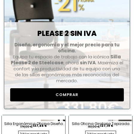
PLEASE 2 SIN IVA
Diseño, ergonomía y el mejor precio para tu
oficina.
Equipa tu espacio de trabajo con la icónica
Silla
Please 2 de Steelcase
, ahora
sin IVA
. Maximiza el
confort y la productividad de tu equipo con una
de las sillas ergonómicas más reconocidas del
mercado.
COMPRAR
Silla Ergonómica Oficina Diseño
Silla Oficina Giratoria Tapizada
137,46 €
127,19 €
174,00 €
161,00 €
Brazos 2D Meda Pal de Vitra
Sin Brazos Think de Steelcase
Original Reacondicionado