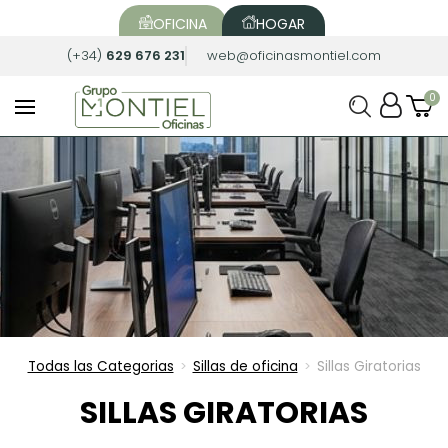
OFICINA
HOGAR
(+34)
629 676 231
web@oficinasmontiel.com
Todas las Categorias
Sillas de oficina
Sillas Giratorias
>
>
SILLAS GIRATORIAS