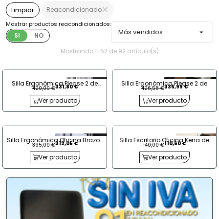
Reacondicionado
Limpiar
Mostrar productos reacondicionados:
Más vendidos

SI
NO
Mostrando 1-52 de 92 artículo(s)
Silla Ergonómica Please 2 de
Silla Ergonómica Please 2 de
331,80 €
336,99 €
420,00 €
426,58 €
Steelcase Brazos 3D
Steelcase Brazos Regulables en
Altura
Ver producto
Ver producto
Silla Ergonómica Oficina Brazos
Silla Escritorio Oficina Kena de
312,05 €
110,60 €
395,00 €
140,00 €
1D Please II de Steelcase
Dynamobel
Ver producto
Ver producto