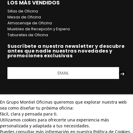
LOS MÁS VENDIDOS
¿Tienes dudas o necesitas asesoramiento? No dudes
en ponerte en contacto con nosotros. Estamos
Sillas de Oficina
disponibles para ayudarte a elegir la silla giratoria que
Mesas de Oficina
mejor se adapte a tus necesidades y convertir tu
Almacenaje de Oficina
oficina en un lugar más cómodo y productivo.
Muebles de Recepción y Espera
Taburetes de Oficina
Suscríbete a nuestra newsletter y descubre
antes que nadie nuestras novedades y
promociones exclusivas
En Grupo Montiel Oficinas queremos que explorar nuestra web
sea como diseñar tu próxima oficina:
fácil, clara y pensada para ti.
Utilizamos cookies para ofrecerte una experiencia más
personalizada y adaptada a tus necesidades.
Puedes consultar más información en nuestra Política de Cookies.