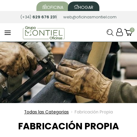
OFICINA
HOGAR
(+34)
629 676 231
web@oficinasmontiel.com
Todas las Categorias
Fabricación Propia
>
FABRICACIÓN PROPIA