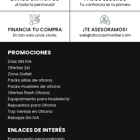
¡A toda la península!
Tu confianza es lo primero
FINANCIA TU COMPRA
¡TE ASESORAMOS!
En tan solo unos clicks
web@oficinasmontiel.com
PROMOCIONES
Días SIN IVA
Ofertas 2x1
Zona Outlet
Packs sillas de oficina
Packs muebles de oficina
Ofertas Flash Oficina
Equipamiento para Hostelería
Repuestos para Oficina
Top Ventas en Oficina
Rebajas Sin IVA
ENLACES DE INTERÉS
Presupuesto personalizado