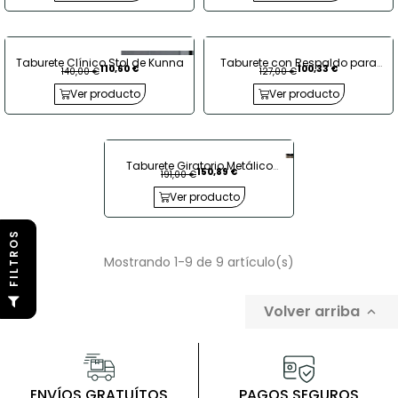
Taburete Clínico Stol de Kunna
Taburete con Respaldo para
110,60 €
100,33 €
140,00 €
127,00 €
Oficina Leo de Polipropileno de
Kunna
Ver producto
Ver producto
Taburete Giratorio Metálico
150,89 €
191,00 €
Clínico Chrome de Kunna
Ver producto
S
Mostrando 1-9 de 9 artículo(s)
F
I
L
T
R
O
Volver arriba

ENVÍOS GRATUÍTOS
PAGOS SEGUROS