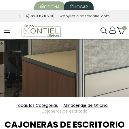
OFICINA
HOGAR
(+34)
629 676 231
web@oficinasmontiel.com
Todas las Categorias
Almacenaje de Oficina
>
>
Cajoneras de escritorio
CAJONERAS DE ESCRITORIO