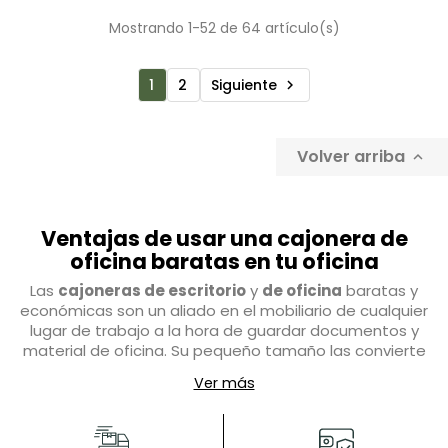
Mostrando 1-52 de 64 artículo(s)
1
2
Siguiente

Volver arriba

Ventajas de usar una cajonera de
oficina baratas en tu oficina
Las
cajoneras de escritorio
y
de oficina
baratas y
económicas son un aliado en el mobiliario de cualquier
lugar de trabajo a la hora de guardar documentos y
material de oficina. Su pequeño tamaño las convierte
en una opción ágil, eficiente y sencilla. Se puedel
Ver más
colocar fácilmente bajo una mesa, añadiendo a esta
una opción extra de almacenamiento.
Gracias al uso de una cajonera de oficina o despacho