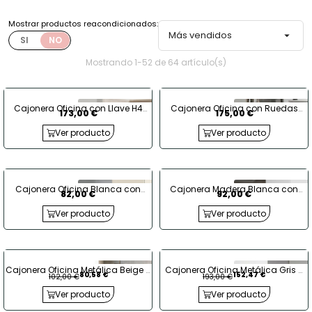
Mostrar productos reacondicionados:
Más vendidos

SI
NO
Mostrando 1-52 de 64 artículo(s)
Cajonera Oficina con Llave H4
Cajonera Oficina con Ruedas
173,00 €
175,00 €
Herpesa
Madera de Actiu
Ver producto
Ver producto
Cajonera Oficina Blanca con
Cajonera Madera Blanca con
82,00 €
92,00 €
Llave de Steelcase - EXPRESS
Cajón y Archivo de Actiu
Ver producto
Ver producto
Cajonera Oficina Metálica Beige 3
Cajonera Oficina Metálica Gris 3
80,58 €
152,47 €
102,00 €
193,00 €
Cajones de Bisley
Cajones de Kunna
Ver producto
Ver producto