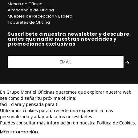
almacenamiento de material de oficina
Mesas de Oficina
Cajoneras con sistema antivuelco
: este sistema
Almacenaje de Oficina
está especialmente indicado para cajoneras que
Muebles de Recepción y Espera
vana almacenar gran cantidad de documentos y
Taburetes de Oficina
material de oficina. Este sistema evita que la
cajonera vuelque a la hora de abrir cualquier cajón o
Suscríbete a nuestra newsletter y descubre
archivo.
antes que nadie nuestras novedades y
promociones exclusivas
Consulta nuestra categoría completa de sistemas de
almacenaje de oficina
. Si necesitas una opción grande
de almacenamiento de material y documentos visita
nuestro inventario de
estanterías despacho de oficina.
En Grupo Montiel Oficinas queremos que explorar nuestra web
sea como diseñar tu próxima oficina:
fácil, clara y pensada para ti.
Utilizamos cookies para ofrecerte una experiencia más
personalizada y adaptada a tus necesidades.
Puedes consultar más información en nuestra Política de Cookies.
Más información