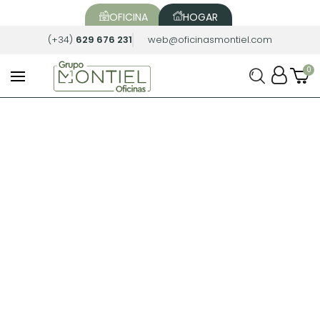
OFICINA
HOGAR
(+34)
629 676 231
web@oficinasmontiel.com