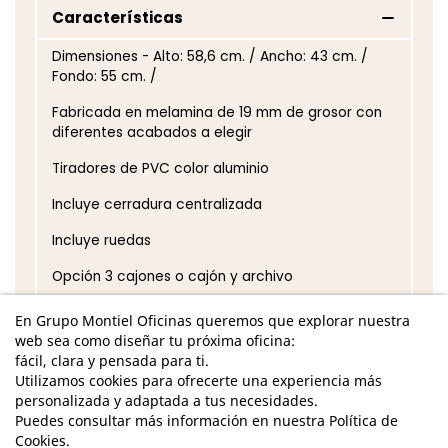
Características
Dimensiones - Alto: 58,6 cm. / Ancho: 43 cm. /
Fondo: 55 cm. /
Fabricada en melamina de 19 mm de grosor con
diferentes acabados a elegir
Tiradores de PVC color aluminio
Incluye cerradura centralizada
Incluye ruedas
Opción 3 cajones o cajón y archivo
*Los acabados pueden sufrir una ligera variación
En Grupo Montiel Oficinas queremos que explorar nuestra
en color/tono respecto a los originales.
web sea como diseñar tu próxima oficina:
fácil, clara y pensada para ti.
GASTOS DE ENVÍO GRATUITOS A LA PENÍNSULA
Utilizamos cookies para ofrecerte una experiencia más
personalizada y adaptada a tus necesidades.
Cajonera nueva ideal para oficinas o
Puedes consultar más información en nuestra Política de
despachos
Cookies.