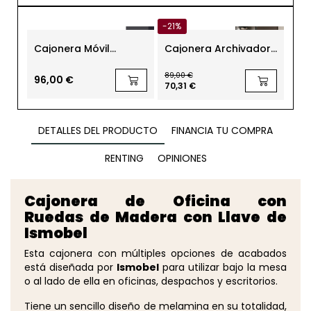
-21%
-21
Cajonera Móvil
Cajonera Archivador
Ca
Metálica Cajón y
con Ruedas de
Rue
Archivo de Bisley
Steelcase
Pe
89,00 €
99,0
96,00 €
70,31 €
78,
DETALLES DEL PRODUCTO
FINANCIA TU COMPRA
RENTING
OPINIONES
Cajonera de Oficina con
Ruedas de Madera con Llave de
Ismobel
Esta cajonera con múltiples opciones de acabados
está diseñada por
Ismobel
para utilizar bajo la mesa
o al lado de ella en oficinas, despachos y escritorios.
Tiene un sencillo diseño de melamina en su totalidad,