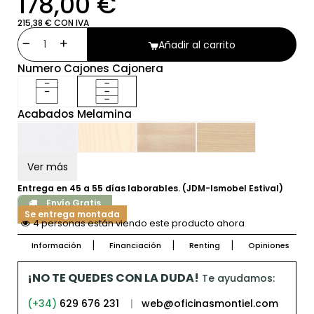
178,00 €
215,38 € CON IVA
Añadir al carrito
Numero Cajones Cajonera
Acabados Melamina
Ver más
Entrega en 45 a 55 días laborables. (JDM-Ismobel Estival)
Envío Gratis
Se entrega montada
4 personas están viendo este producto ahora
Información
Financiación
Renting
Opiniones
¡NO TE QUEDES CON LA DUDA!
Te ayudamos:
(+34)
629 676 231
|
web@oficinasmontiel.com