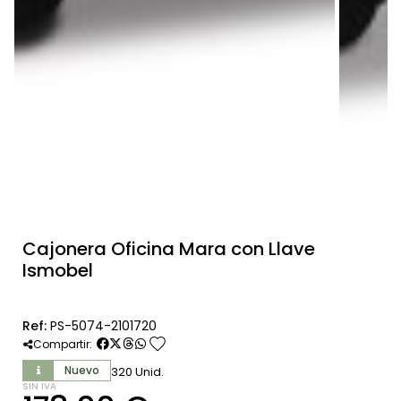
Cajonera Oficina Mara con Llave
Ismobel
Ref:
PS-5074-2101720
favorite
Compartir:
Nuevo
320 Unid.
SIN IVA