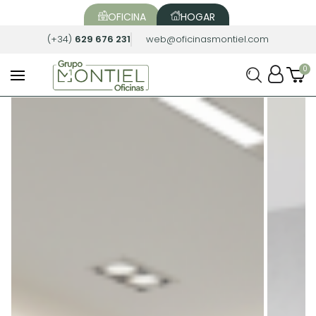
OFICINA
HOGAR
(+34)
629 676 231
web@oficinasmontiel.com