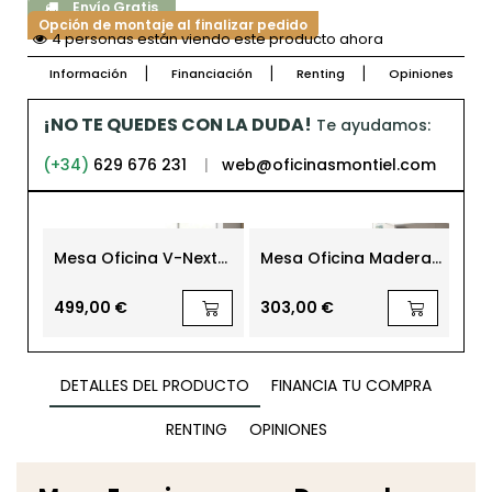
Envío Gratis
Opción de montaje al finalizar pedido
4 personas están viendo este producto ahora
Información
Financiación
Renting
Opiniones
¡NO TE QUEDES CON LA DUDA!
Te ayudamos:
(+34)
629 676 231
|
web@oficinasmontiel.com
Mesa Oficina V-Next
Mesa Oficina Madera
Me
Operativa con Ala de
Pata Panel Euro 2000
Ofi
Forma 5
de Euromof
Mob
499,00 €
303,00 €
36
DETALLES DEL PRODUCTO
FINANCIA TU COMPRA
RENTING
OPINIONES