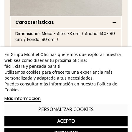
Características
Dimensiones Mesa - Alto: 73 cm. / Ancho: 140-180
cm. / Fondo: 80 cm. /
Dimensiones Ala - Alto: 73 cm. / Ancho: 75 cm. /
En Grupo Montiel Oficinas queremos que explorar nuestra
Fondo: 60 cm. /
web sea como diseñar tu próxima oficina:
fácil, clara y pensada para ti.
Tablero de 19 mm de grosor de melamina de
Utilizamos cookies para ofrecerte una experiencia más
acabado personalizable
personalizada y adaptada a tus necesidades.
Estructura de pata cuadrada en tubo de acero
Puedes consultar más información en nuestra Política de
pintado en epoxi gris
Cookies.
Más información
Incluye faldón de melamina en distintos
acabados a elegir
PERSONALIZAR COOKIES
Opción de ala a izquierda o derecha
ACEPTO
El tablero no está mecanizado, por lo que tendría que
realizar la mecanización para la posterior colocación de