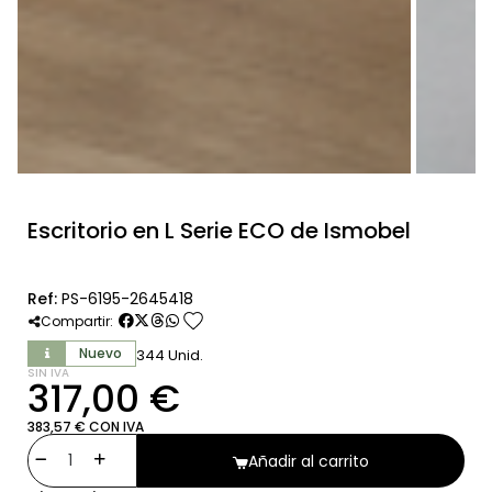
Escritorio en L Serie ECO de Ismobel
Ref:
PS-6195-2645418
favorite
Compartir:
Nuevo
344 Unid.
SIN IVA
317,00 €
383,57 € CON IVA
Añadir al carrito