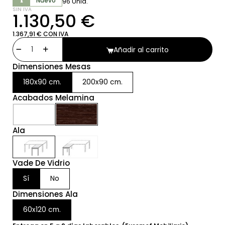
Nuevo
96 Unid.
SIN IVA
1.130,50 €
1.367,91 € CON IVA
Añadir al carrito
Dimensiones Mesas
180x90 cm.
200x90 cm.
Acabados Melamina
Ala
Vade De Vidrio
Sí
No
Dimensiones Ala
60x120 cm.