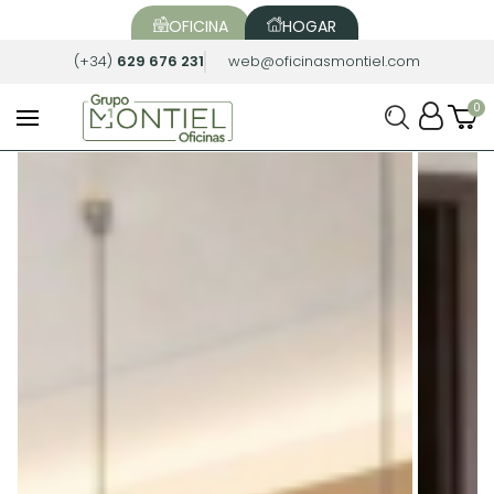
OFICINA
HOGAR
(+34)
629 676 231
web@oficinasmontiel.com