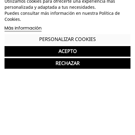
Utilizamos cookies para ofrecerte una experiencia más
personalizada y adaptada a tus necesidades.
Disponible en - Alto: 74 cm. / Ancho: 200 cm. /
Puedes consultar más información en nuestra Política de
Fondo: 90 cm. /
Cookies.
Dimensiones Totales Ala - Alto: 74 cm. /
Más información
Ancho: 60 cm. / Fondo: 102 cm. /
PERSONALIZAR COOKIES
Disponible en wengué y blanco
ACEPTO
Tablero fabricado en melamina de 40 mm.
RECHAZAR
Cantos redondeados en 2 mm.
Estructura fabricada en melamina de 60 mm.
Tablero y estructura de melamina del mismo
acabado de la mesa
Faldón de mesa de 19 mm de espesor
Diseño de elevación de tapa mediante pletinas
de acero de acabado gris alu
2 travesaños de tubo metálico bajo mesa