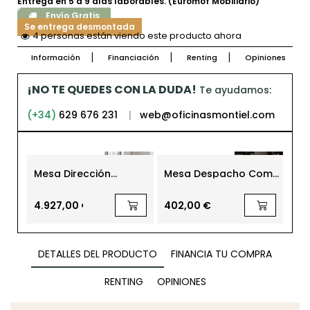
Entrega en 5 a 9 días laborables. (Euromof Mobiliario)
Envío Gratis
Se entrega desmontada
4 personas están viendo este producto ahora
Información
Financiación
Renting
Opiniones
¡NO TE QUEDES CON LA DUDA!
Te ayudamos:
(+34)
629 676 231
|
web@oficinasmontiel.com
Mesa Dirección
Mesa Despacho Como
Mes
Gautby 240x120 cm.
180x90 cm. de Bogal
de
Mármol Negro
240
4.927,00 €
402,00 €
3.0
DETALLES DEL PRODUCTO
FINANCIA TU COMPRA
RENTING
OPINIONES