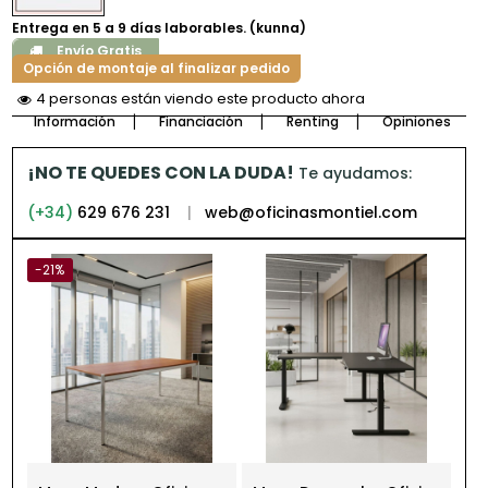
Entrega en 5 a 9 días laborables. (kunna)
Envío Gratis
Opción de montaje al finalizar pedido
4 personas están viendo este producto ahora
Información
Financiación
Renting
Opiniones
¡NO TE QUEDES CON LA DUDA!
Te ayudamos:
(+34)
629 676 231
|
web@oficinasmontiel.com
-21%