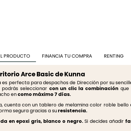
Mesa de Despacho c
Ala Maya de Ismobel
626,00 €
EL PRODUCTO
FINANCIA TU COMPRA
RENTING
itorio Arce Basic de Kunna
 es perfecta para despachos de Dirección por su sencill
s podrás seleccionar
con un clic la combinación
que 
acho en
como máximo 7 días.
a, cuenta con un tablero de melamina color
roble bello
orma segura gracias a su
resistencia.
da en epoxi gris, blanco o negro.
Si decides añadir
fa