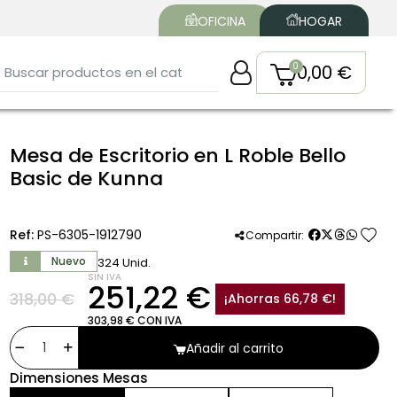
OFICINA
HOGAR
0,00 €
Mesa de Escritorio en L Roble Bello
Basic de Kunna
favorite
Ref:
PS-6305-1912790
Compartir:
Nuevo
324 Unid.
SIN IVA
251,22 €
318,00 €
¡Ahorras 66,78 €!
303,98 € CON IVA
Añadir al carrito
Dimensiones Mesas