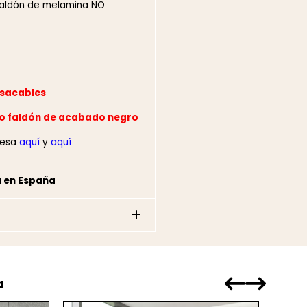
Faldón de melamina NO
asacables
 o faldón de acabado negro
mesa
aquí
y
aquí
a en España
a