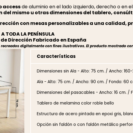
p access
de aluminio en el lado izquierdo, derecho o en e
n del mismo u otras dimensiones del tablero, consúl
rección con mesas personalizables a una calidad, p
 A TODA LA PENÍNSULA
de Dirección Fabricado en España
ecreados digitalmente con fines ilustrativos. El producto mostrado cor
Características
Dimensiones sin Ala - Alto: 75 cm. / Ancho: 16
Ala - Alto: 75 cm. / Ancho: 90 cm. / Fondo: 60 c
Dimensiones del pasacables - Ancho: 16 cm. / F
Tablero de melamina color roble bello
Estructura de acero pintada en epoxi gris, blan
Opción sin faldón o con faldón metálico perf