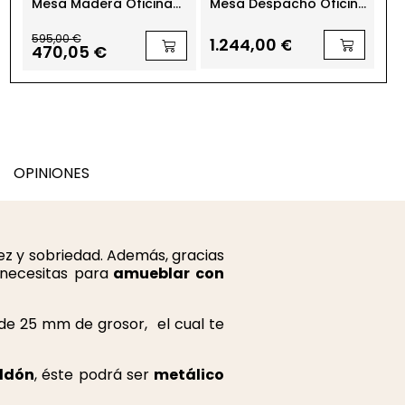
on
Mesa Madera Oficina
Mesa Despacho Oficina
Pa
200x100 cm. USM Haller
Elevable con Ala Vela
Or
Classic
de Kesta
St
595,00 €
1.244,00 €
18
470,05 €
OPINIONES
ez y sobriedad. Además, gracias
necesitas para
amueblar con
de 25 mm de grosor, el cual te
ldón
, éste podrá ser
metálico