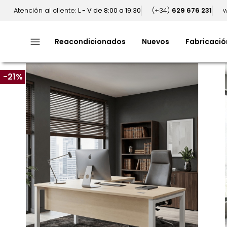
Atención al cliente:
L - V de 8:00 a 19:30
(+34)
629 676 231
w
menu
Reacondicionados
Nuevos
Fabricació
-21%