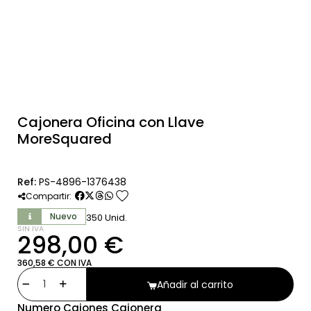
Cajonera Oficina con Llave
MoreSquared
Ref:
PS-4896-1376438
favorite
Compartir:
Nuevo
350 Unid.
SIN IVA
298,00 €
360,58 € CON IVA
Añadir al carrito
Numero Cajones Cajonera