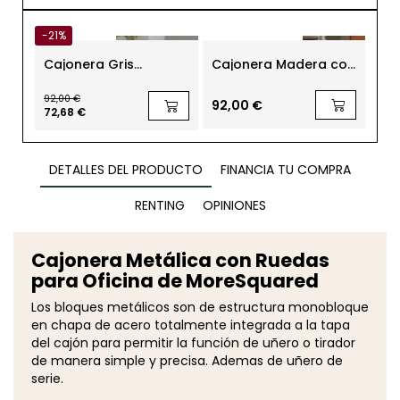
-21%
Cajonera Gris
Cajonera Madera con
Caj
Metálica Cajón y
Ruedas 1 Cajón +
Ma
Archivo MM1687 de
Archivador MM1798 de
OH
92,00 €
Montiel
Montiel
Lín
92,00 €
170
72,68 €
DETALLES DEL PRODUCTO
FINANCIA TU COMPRA
RENTING
OPINIONES
Cajonera Metálica con Ruedas
para Oficina de MoreSquared
Los bloques metálicos son de estructura monobloque
en chapa de acero totalmente integrada a la tapa
del cajón para permitir la función de uñero o tirador
de manera simple y precisa. Ademas de uñero de
serie.