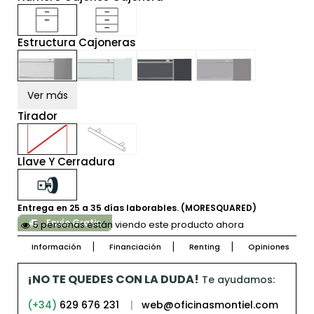
Estructura Cajoneras
Ver más
Tirador
Llave Y Cerradura
Entrega en 25 a 35 días laborables. (MORESQUARED)
Envío Gratis
5 personas están viendo este producto ahora
Información
Financiación
Renting
Opiniones
¡NO TE QUEDES CON LA DUDA!
Te ayudamos:
(+34)
629 676 231
|
web@oficinasmontiel.com