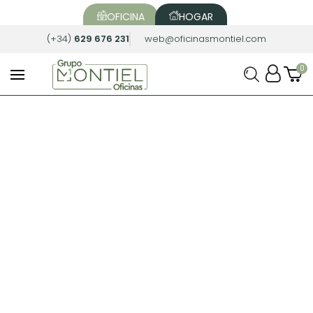
OFICINA
HOGAR
(+34)
629 676 231
web@oficinasmontiel.com