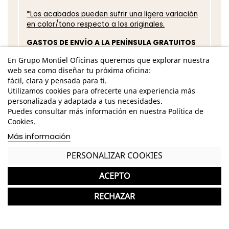
*Los acabados pueden sufrir una ligera variación
en color/tono respecto a los originales.
GASTOS DE ENVÍO A LA PENÍNSULA GRATUITOS
En Grupo Montiel Oficinas queremos que explorar nuestra
Cajonera Metálica Nueva ideal para Oficinas
web sea como diseñar tu próxima oficina:
fácil, clara y pensada para ti.
Garantía y devolución
Utilizamos cookies para ofrecerte una experiencia más
personalizada y adaptada a tus necesidades.
Puedes consultar más información en nuestra Política de
Cookies.
Completa tu compra con más
Más información
productos de MoreSquared
PERSONALIZAR COOKIES
MoreSquared
ACEPTO
favorite
Archivador Metálico para Oficinas de MoreSquared
310 Unid.
RECHAZAR
294,00 €