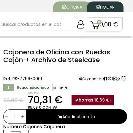
OFICINA
HOGAR
0,00 €
Cajonera de Oficina con Ruedas
Cajón + Archivo de Steelcase
favorite
Ref:
PS-7799-0001
Compartir:
Reacondicionado
98 Unid.
SIN IVA
70,31 €
89,00 €
¡Ahorras 18,69 €!
85,08 € CON IVA
Añadir al carrito
Numero Cajones Cajonera