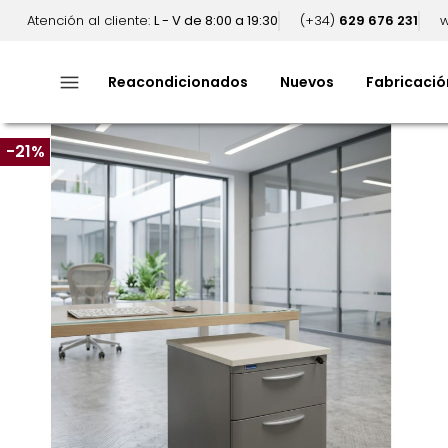
Atención al cliente:
L - V de 8:00 a 19:30
(+34)
629 676 231
w
menu
Reacondicionados
Nuevos
Fabricació
-21%