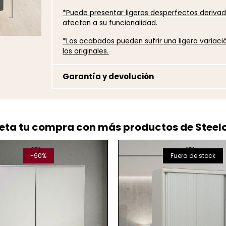
*Puede presentar ligeros desperfectos derivad
afectan a su funcionalidad.
*Los acabados pueden sufrir una ligera variac
los originales.
Garantía y devolución
ta tu compra con más productos de Steel
favorite
favorite
-50%
Fuera de stock