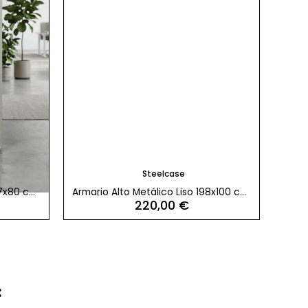
Steelcase
97x80 cm.
Armario Alto Metálico Liso 198x100 cm.
Arma
220,00 €
de Steelcase
​