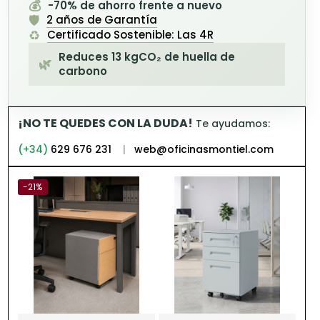
💰
-70% de ahorro frente a nuevo
🛡️
2 años de Garantía
♻️
Certificado Sostenible: Las 4R
Reduces 13 kgCO₂ de huella de
🌿
carbono
¡NO TE QUEDES CON LA DUDA!
Te ayudamos:
(+34)
629 676 231
|
web@oficinasmontiel.com
-21%