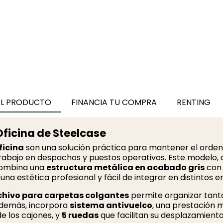
Cajonera Archivador
Blanca Metálica MM10
de Montiel
82,00 €
64,78 €
EL PRODUCTO
FINANCIA TU COMPRA
RENTING
ficina de Steelcase
ficina
son una solución práctica para mantener el orden
rabajo en despachos y puestos operativos. Este modelo,
combina una
estructura metálica en acabado gris
con
 una estética profesional y fácil de integrar en distintos e
chivo para carpetas colgantes
permite organizar tant
Además, incorpora
sistema antivuelco
, una prestación m
e los cajones, y
5 ruedas
que facilitan su desplazamient