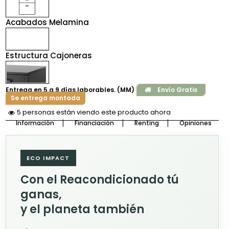
Acabados Melamina
Estructura Cajoneras
Entrega en 5 a 9 días laborables. (MM)
Envío Gratis
Se entrega montada
6 personas están viendo este producto ahora
Información
Financiación
Renting
Opiniones
ECO IMPACT
Con el Reacondicionado tú
ganas,
y el planeta también