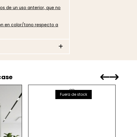
os de un uso anterior, que no
ión en color/tono respecto a
case
favorite
Fuera de stock