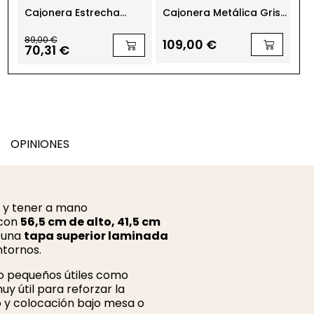
Cajonera Estrecha
Cajonera Metálica Gris
Ca
61
Cajón + Archivo MM1871
Olimpo de Grupo SDM
Ca
de Montiel
Ac
89,00 €
109,00 €
10
70,31 €
OPINIONES
 y tener a mano
 con
56,5 cm de alto, 41,5 cm
 una
tapa superior laminada
ntornos.
o pequeños útiles como
uy útil para reforzar la
o y colocación bajo mesa o