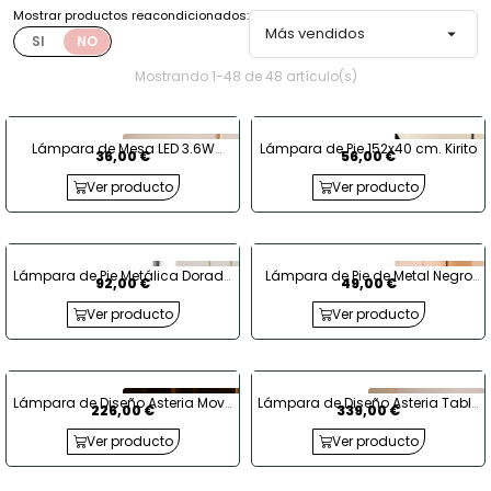
Mostrar productos reacondicionados:
Más vendidos

SI
NO
Mostrando 1-48 de 48 artículo(s)
Lámpara de Mesa LED 3.6W
Lámpara de Pie 152x40 cm. Kirito
36,00 €
56,00 €
Metálica Korkor
Ver producto
Ver producto
Lámpara de Pie Metálica Dorada
Lámpara de Pie de Metal Negro
92,00 €
49,00 €
Brilthor
Odyssey
Ver producto
Ver producto
Lámpara de Diseño Asteria Move
Lámpara de Diseño Asteria Table
226,00 €
339,00 €
Portátil USB
Black USB
Ver producto
Ver producto