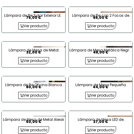
Lámpara de Pie Solar Exterior LED
Lámpara de Pie con 2 Focos de
75,00 €
65,00 €
2.6W Aldana
Metal Jigger
Ver producto
Ver producto
Lámpara de Mesa de Metal
Lámpara de Mesa Metálica Negra
32,00 €
48,00 €
Blanco Wavuli
Shimo
Ver producto
Ver producto
Lámpara de Pie Oficina Blanca
Lámpara de Mesa Pequeña
80,00 €
44,00 €
Meetkunde
Metálica Brijesh
Ver producto
Ver producto
Lámpara de Mesa de Metal Aleisk
Lámpara de Mesa LED de
50,00 €
37,00 €
Aluminio Negro Gazny
Ver producto
Ver producto