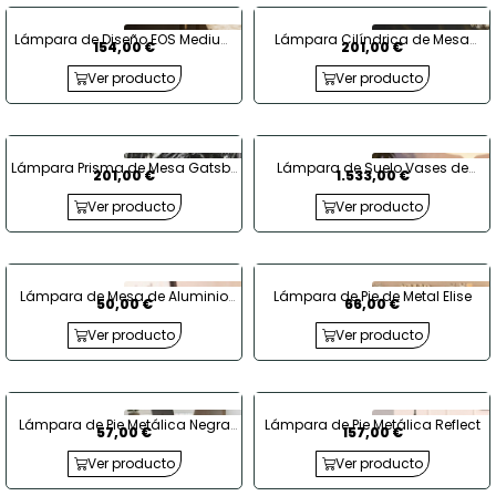
Lámpara de Diseño EOS Medium
Lámpara Cilíndrica de Mesa
154,00 €
201,00 €
White
Gatsby de Vondom
Ver producto
Ver producto
Lámpara Prisma de Mesa Gatsby
Lámpara de Suelo Vases de
201,00 €
1.533,00 €
de Vondom
Vondom
Ver producto
Ver producto
Lámpara de Mesa de Aluminio
Lámpara de Pie de Metal Elise
50,00 €
66,00 €
Madow
Ver producto
Ver producto
Lámpara de Pie Metálica Negra
Lámpara de Pie Metálica Reflect
57,00 €
157,00 €
Catalina
Ver producto
Ver producto