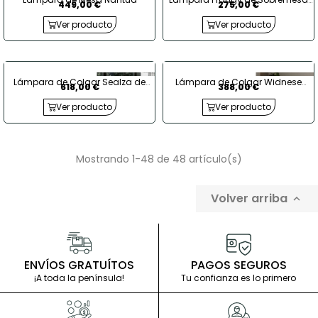
449,00 €
275,00 €
Ø30 cm.
Ver producto
Ver producto
Lámpara de Colgar Sealza de
Lámpara de Colgar Widnese
618,00 €
388,00 €
Metal Negro
Ratán Marrón
Ver producto
Ver producto
Mostrando 1-48 de 48 artículo(s)
Volver arriba

ENVÍOS GRATUÍTOS
PAGOS SEGUROS
¡A toda la península!
Tu confianza es lo primero