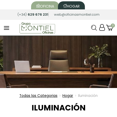
OFICINA
HOGAR
(+34)
629 676 231
web@oficinasmontiel.com
Todas las Categorias
Hogar
Iluminación
>
>
ILUMINACIÓN