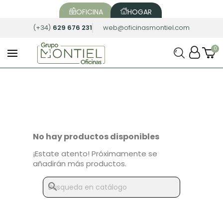
OFICINA
HOGAR
(+34)
629 676 231
web@oficinasmontiel.com
No hay productos disponibles
¡Estate atento! Próximamente se
añadirán más productos.
search