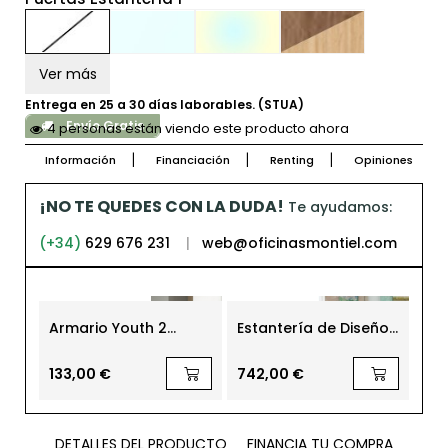
Ver más
Entrega en 25 a 30 días laborables. (STUA)
Envío Gratis
4 personas están viendo este producto ahora
Información
Financiación
Renting
Opiniones
¡NO TE QUEDES CON LA DUDA!
Te ayudamos:
(+34)
629 676 231
|
web@oficinasmontiel.com
Armario Youth 2
Estantería de Diseño
Puertas y 2 Cajones
Sapporo 6204 W de
STUA
133,00 €
742,00 €
DETALLES DEL PRODUCTO
FINANCIA TU COMPRA