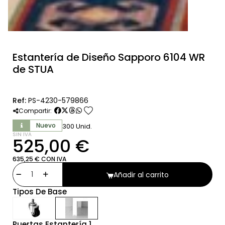
Estantería de Diseño Sapporo 6104 WR
de STUA
Ref:
PS-4230-579866
favorite
Compartir:
Nuevo
300 Unid.
SIN IVA
525,00 €
635,25 € CON IVA
Añadir al carrito
Tipos De Base
Puertas Estantería 1