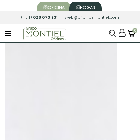
OFICINA
HOGAR
(+34)
629 676 231
web@oficinasmontiel.com