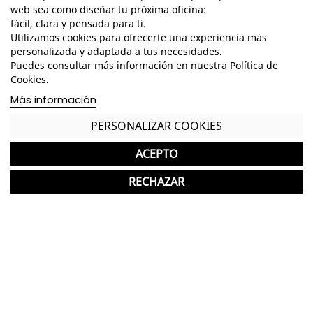
web sea como diseñar tu próxima oficina:
fácil, clara y pensada para ti.
Utilizamos cookies para ofrecerte una experiencia más
Completa tu compra con más
personalizada y adaptada a tus necesidades.
productos de STUA
Puedes consultar más información en nuestra Política de
Cookies.
Más información
STUA
favorite
Banco Madera de Diseño Deneb de STUA
PERSONALIZAR COOKIES
300 Unid.
1.132,00 €
ACEPTO
RECHAZAR
Otros productos que te podrían
interesar:​
Forés
favorite
Armario Youth 2 Puertas y 2 Cajones
20 Unid.
133,00 €