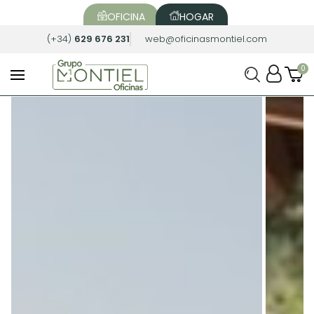
OFICINA
HOGAR
(+34)
629 676 231
web@oficinasmontiel.com