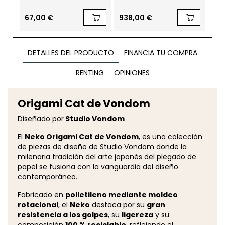
Glossy de Vondom
Vondom
Vo
67,00 €
938,00 €
351
DETALLES DEL PRODUCTO
FINANCIA TU COMPRA
RENTING
OPINIONES
Origami Cat de Vondom
Diseñado por
Studio Vondom
El
Neko Origami Cat de Vondom
, es una colección
de piezas de diseño de Studio Vondom donde la
milenaria tradición del arte japonés del plegado de
papel se fusiona con la vanguardia del diseño
contemporáneo.
Fabricado en
polietileno mediante moldeo
rotacional
, el
Neko
destaca por su
gran
resistencia a los golpes
, su
ligereza
y su