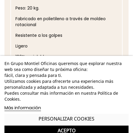
Peso: 20 kg.
Fabricado en polietileno a través de moldeo
rotacional
Resistente a los golpes
Ligero
100% reciclable
En Grupo Montiel Oficinas queremos que explorar nuestra
Disponible en varios colores
web sea como diseñar tu próxima oficina:
fácil, clara y pensada para ti.
GASTOS DE ENVÍO GRATUITOS A LA PENÍNSULA
Utilizamos cookies para ofrecerte una experiencia más
personalizada y adaptada a tus necesidades.
Garantía y devolución
Puedes consultar más información en nuestra Política de
Cookies.
Más información
PERSONALIZAR COOKIES
Completa tu compra con más
productos de Vondom
ACEPTO