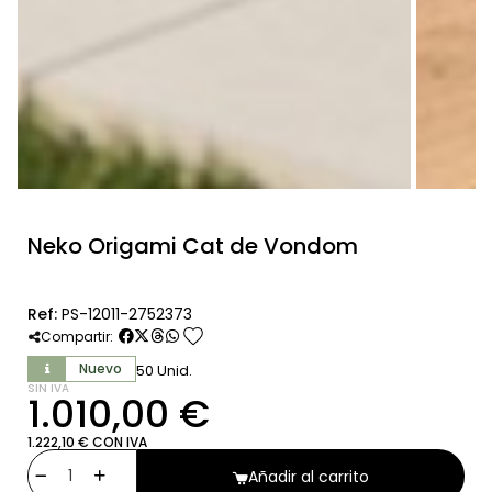
Neko Origami Cat de Vondom
Ref:
PS-12011-2752373
favorite
Compartir:
Nuevo
50 Unid.
SIN IVA
1.010,00 €
1.222,10 € CON IVA
Añadir al carrito