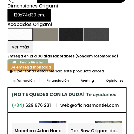
Dimensiones Origami
120x74x139 cm.
Acabados Origami
Ver más
Entrega en 21 a 30 días laborables (vondom rotomoldeo)
Envío Gratis
Se entrega montada
3 personas están viendo este producto ahora
Información
Financiación
Renting
Opiniones
¡NO TE QUEDES CON LA DUDA!
Te ayudamos:
(+34)
629 676 231
|
web@oficinasmontiel.com
Macetero Adan Nano
Tori Bow Origami de
Kot