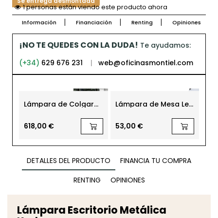
Se entrega desmontada
1 personas están viendo este producto ahora
Información
Financiación
Renting
Opiniones
¡NO TE QUEDES CON LA DUDA!
Te ayudamos:
(+34)
629 676 231
|
web@oficinasmontiel.com
Lámpara de Colgar
Lámpara de Mesa Led
Lá
Sealza de Metal Negro
inalámbrica para
Bl
exteriores Eden
618,00 €
53,00 €
46
DETALLES DEL PRODUCTO
FINANCIA TU COMPRA
RENTING
OPINIONES
Lámpara Escritorio Metálica