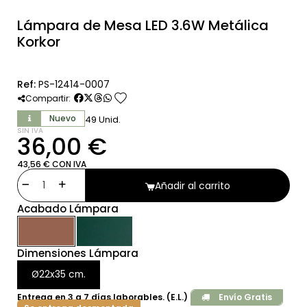
Lámpara de Mesa LED 3.6W Metálica
Korkor
Ref:
PS-12414-0007
favorite
Compartir:
Nuevo
49 Unid.
SIN IVA
36,00 €
43,56 € CON IVA
Añadir al carrito
Acabado Lámpara
Dimensiones Lámpara
Ø22x35 cm.
Entrega en 3 a 7 días laborables. (E.L.)
Envío Gratis