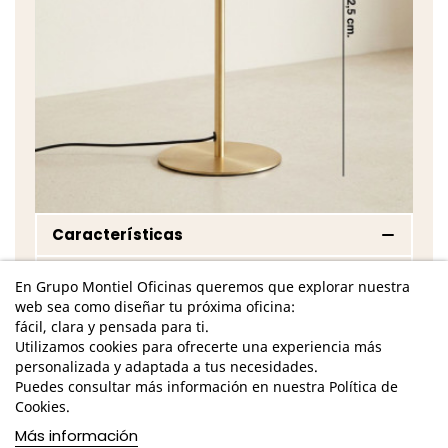
Características
Dimensiones Totales - Ø22x35 cm.
En Grupo Montiel Oficinas queremos que explorar nuestra
web sea como diseñar tu próxima oficina:
Incluye cable USB y enchufe
fácil, clara y pensada para ti.
Longitud del Cable 150 cm.
Utilizamos cookies para ofrecerte una experiencia más
personalizada y adaptada a tus necesidades.
Estructura metálica de tono dorado
Puedes consultar más información en nuestra Política de
Cookies.
Pantalla de acabado marrón
Más información