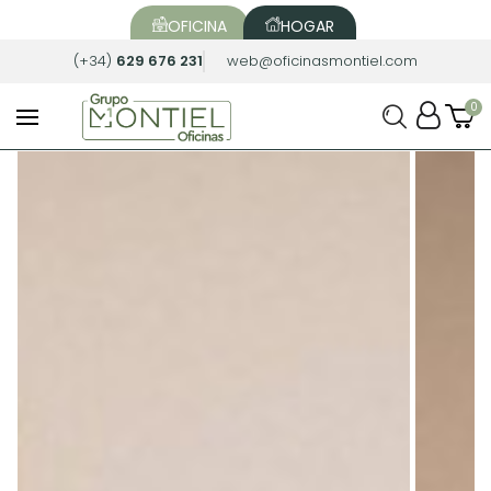
OFICINA
HOGAR
(+34)
629 676 231
web@oficinasmontiel.com