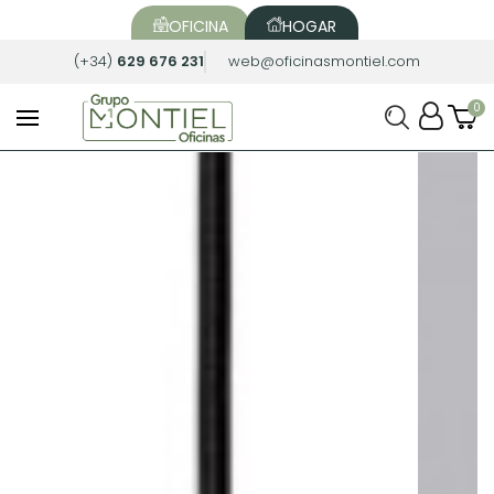
OFICINA
HOGAR
(+34)
629 676 231
web@oficinasmontiel.com