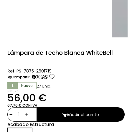
Lámpara de Techo Blanca WhiteBell
Ref:
PS-7875-2601719
favorite
Compartir:
Nuevo
27 Unid.
SIN IVA
56,00 €
67,76 € CON IVA
Añadir al carrito
Acabado Estructura