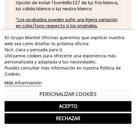
Opción de incluir 1 bombilla E27 de luz fría blanca,
luz cálida blanca o luz neutra blanca
*Los acabados pueden sufrir una ligera variación
en color/tono respecto a los originales.
GASTOS DE ENVÍO GRATUITOS A LA PENÍNSULA
En Grupo Montiel Oficinas queremos que explorar nuestra
web sea como diseñar tu próxima oficina:
Lámpara colgante nueva ideal para
fácil, clara y pensada para ti.
Escritorios y Oficinas
Utilizamos cookies para ofrecerte una experiencia más
personalizada y adaptada a tus necesidades.
Garantía y devolución
Puedes consultar más información en nuestra Política de
Cookies.
Más información
PERSONALIZAR COOKIES
ACEPTO
favorite
Archivador Metálico Oficina 4 Cajones Gris de
Fuera de stock
124,00 €
Morenilla
RECHAZAR