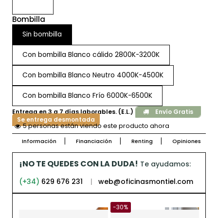
Bombilla
Sin bombilla
Con bombilla Blanco cálido 2800K-3200K
Con bombilla Blanco Neutro 4000K-4500K
Con bombilla Blanco Frío 6000K-6500K
Entrega en 3 a 7 días laborables. (E.L.)
Envío Gratis
Se entrega desmontada
5 personas están viendo este producto ahora
Información
Financiación
Renting
Opiniones
¡NO TE QUEDES CON LA DUDA!
Te ayudamos:
(+34)
629 676 231
|
web@oficinasmontiel.com
-30%