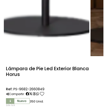
Lámpara de Pie Led Exterior Blanca
Horus
Ref:
PS-9682-2660849
favorite
Compartir:
Nuevo
350 Unid.
SIN IVA