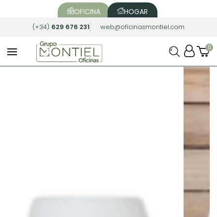
OFICINA
HOGAR
(+34)
629 676 231
web@oficinasmontiel.com