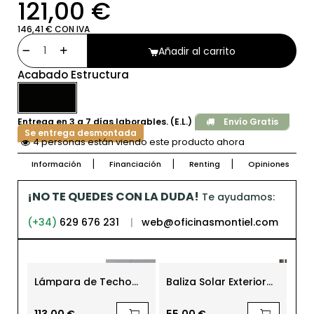
121,00 €
146,41 € CON IVA
Añadir al carrito
Acabado Estructura
Entrega en 3 a 7 días laborables. (E.L.)
Envío Gratis
Se entrega desmontada
4 personas están viendo este producto ahora
Información
Financiación
Renting
Opiniones
¡NO TE QUEDES CON LA DUDA!
Te ayudamos:
(+34)
629 676 231
|
web@oficinasmontiel.com
Lámpara de Techo
Baliza Solar Exterior
Lá
Metálica LED 36W
con Detector de
Do
Magnus
Movimiento Milo
113,00 €
55,00 €
46