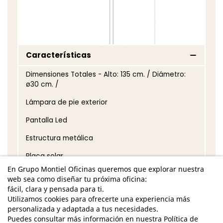
Características
Dimensiones Totales - Alto: 135 cm. / Diámetro:
ø30 cm. /
Lámpara de pie exterior
Pantalla Led
Estructura metálica
Placa solar
En Grupo Montiel Oficinas queremos que explorar nuestra
Potencia 1W
web sea como diseñar tu próxima oficina:
fácil, clara y pensada para ti.
*Los acabados pueden sufrir una ligera variación
Utilizamos cookies para ofrecerte una experiencia más
en color/tono respecto a los originales.
personalizada y adaptada a tus necesidades.
Puedes consultar más información en nuestra Política de
GASTOS DE ENVÍO GRATUITOS A LA PENÍNSULA