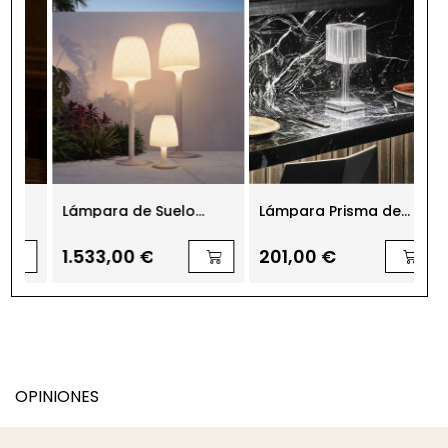
Lámpara de Suelo
Lámpara Prisma de
Lá
Vases de Vondom
Mesa Gatsby de
Me
Vondom
1.533,00 €
201,00 €
1
OPINIONES