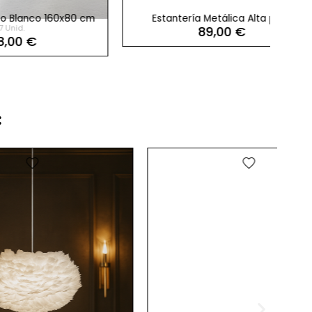
60x80 cm
Estantería Metálica Alta para
EXPRE
89,00 €
Almacenes de Mecalux
​
favorite