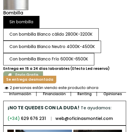
Bombilla
Sin bombilla
Con bombilla Blanco cálido 2800K-3200K
Con bombilla Blanco Neutro 4000K-4500K
Con bombilla Blanco Frío 6000K-6500K
Entrega en 15 a 24 días laborables (Efecto Led reserva)
Envío Gratis
Se entrega desmontada
2 personas están viendo este producto ahora
Información
Financiación
Renting
Opiniones
¡NO TE QUEDES CON LA DUDA!
Te ayudamos:
(+34)
629 676 231
|
web@oficinasmontiel.com