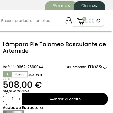
OFICINA
HOGAR
0,00 €
Lámpara Pie Tolomeo Basculante de
Artemide
favorite
Ref:
PS-9662-2660044
Compartir:
Nuevo
350 Unid.
SIN IVA
508,00 €
614,68 € CON IVA
Añadir al carrito
Acabado Estructura