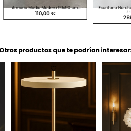
io Medio Madera 110x90 cm.
Escritorio Nórdico Blanco 1
347 Unid.
110,00 €
MM1869 de Montiel
288,00 €
Otros productos que te podrían interesar:
favorite
favorite