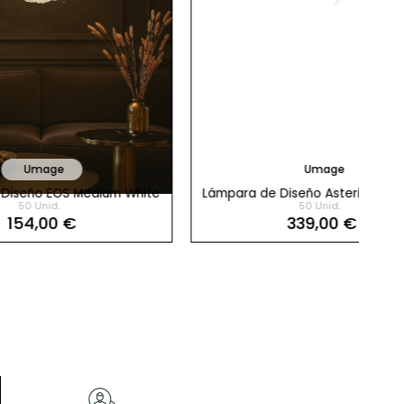
Umage
ium White
Lámpara de Diseño Asteria Table Black
Lá
50 Unid.
USB
339,00 €