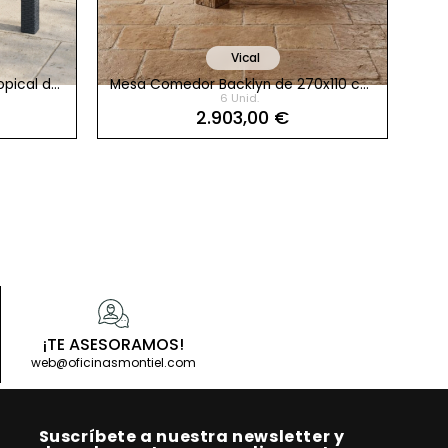
Vical
opical de
Mesa Comedor Backlyn de 270x110 cm.
Me
6 Unid.
Madera Marrón
2.903,00 €
¡TE ASESORAMOS!
Comprar producto
web@oficinasmontiel.com
Suscríbete a nuestra newsletter y