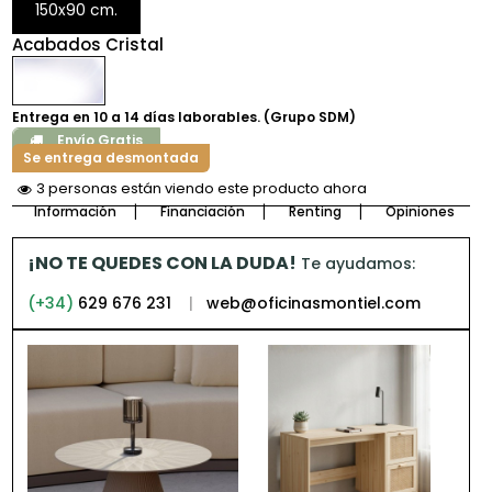
150x90 cm.
Acabados Cristal
Entrega en 10 a 14 días laborables. (Grupo SDM)
Envío Gratis
Se entrega desmontada
4 personas están viendo este producto ahora
Información
Financiación
Renting
Opiniones
¡NO TE QUEDES CON LA DUDA!
Te ayudamos:
(+34)
629 676 231
|
web@oficinasmontiel.com