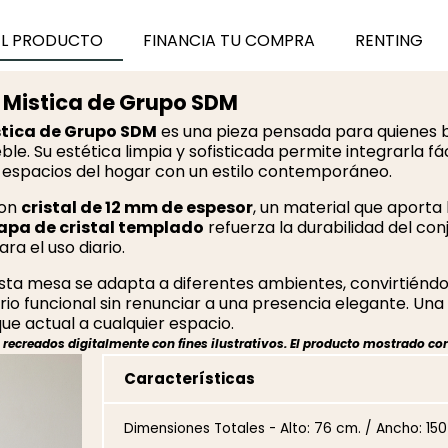
EL PRODUCTO
FINANCIA TU COMPRA
RENTING
l Mistica de Grupo SDM
stica de Grupo SDM
es una pieza pensada para quienes
. Su estética limpia y sofisticada permite integrarla fác
 espacios del hogar con un estilo contemporáneo.
con
cristal de 12 mm de espesor
, un material que aporta l
apa de cristal templado
refuerza la durabilidad del con
ra el uso diario.
 esta mesa se adapta a diferentes ambientes, convirtiénd
io funcional sin renunciar a una presencia elegante. Una
que actual a cualquier espacio.
ecreados digitalmente con fines ilustrativos. El producto mostrado cor
Características
Dimensiones Totales - Alto: 76 cm. / Ancho: 15