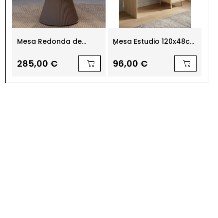
Mesa Redonda de
Mesa Estudio 120x48cm.
Me
Diseño Gatsby s30 de
Ítaca
12
Vondom
Ar
285,00 €
96,00 €
9