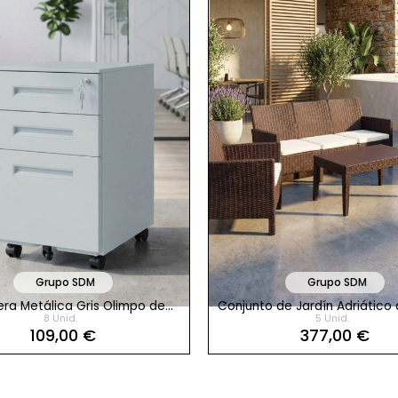
Grupo SDM
Grupo SDM
ra Metálica Gris Olimpo de
Conjunto de Jardín Adriático
8 Unid.
5 Unid.
Grupo SDM
SDM
109,00 €
377,00 €