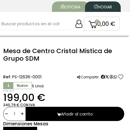
OFICINA
HOGAR
0,00 €
Mesa de Centro Cristal Mistica de
Grupo SDM
favorite
Ref:
PS-12636-0001
Compartir:
Nuevo
5 Unid.
SIN IVA
199,00 €
240,79 € CON IVA
Añadir al carrito
Dimensiones Mesas