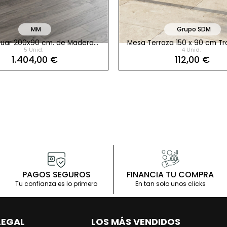
MM
Grupo SDM
uar 200x90 cm. de Madera
Mesa Terraza 150 x 90 cm Tr
5 Unid.
4 Unid.
Maciza
Grupo SDM
1.404,00 €
112,00 €
a
Grupo SDM
Mistica de Grupo SDM
PAGOS SEGUROS
FINANCIA TU COMPRA
Tu confianza es lo primero
En tan solo unos clicks
LEGAL
LOS MÁS VENDIDOS