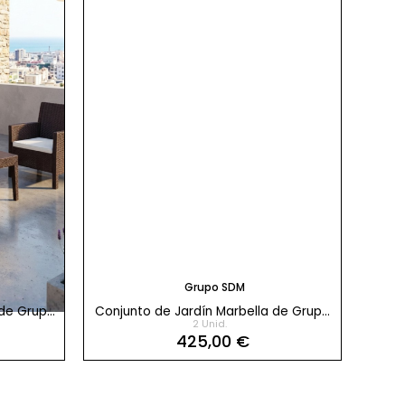
Grupo SDM
 de Grupo
Conjunto de Jardín Marbella de Grupo
Mesa
2 Unid.
SDM
425,00 €