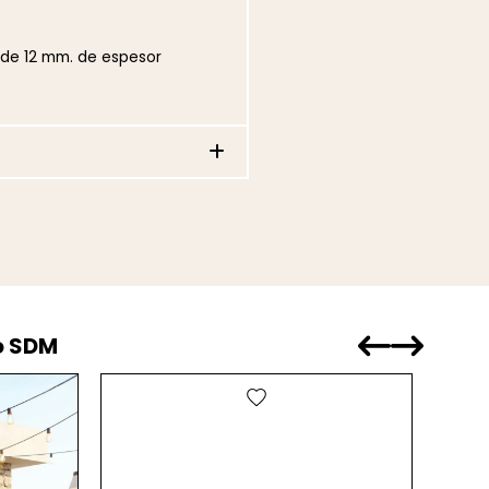
 de 12 mm. de espesor
o SDM
favorite