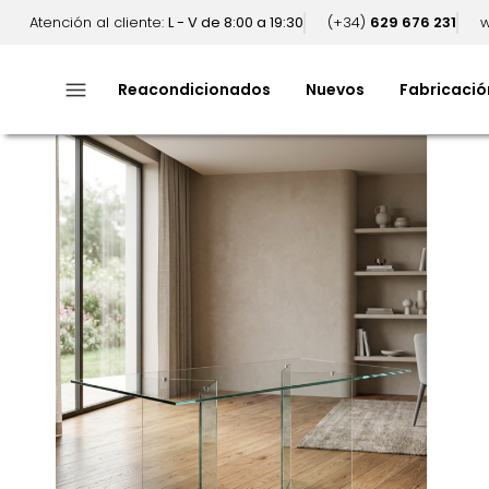
Atención al cliente:
L - V de 8:00 a 19:30
(+34)
629 676 231
w
menu
Reacondicionados
Nuevos
Fabricació