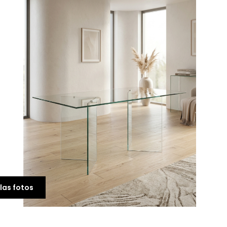
Mesa + Estantería Gio
Plus Blanco Artik
67,00 €
las fotos