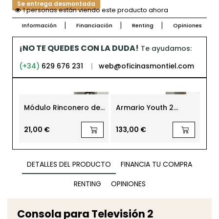
Se entrega desmontada
Sólo tú estás viendo este producto ahora
Información
Financiación
Renting
Opiniones
¡NO TE QUEDES CON LA DUDA!
Te ayudamos:
(+34)
629 676 231
|
web@oficinasmontiel.com
Módulo Rinconero de
Armario Youth 2
Co
Baño 65x20 cm.
Puertas y 2 Cajones
Ros
Blanco Brillo
21,00 €
133,00 €
85
DETALLES DEL PRODUCTO
FINANCIA TU COMPRA
RENTING
OPINIONES
Consola para Televisión 2