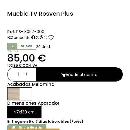
Mueble TV Rosven Plus
Ref:
PS-13057-0001
favorite
Compartir:
Nuevo
20 Unid.
SIN IVA
85,00 €
102,85 € CON IVA
Añadir al carrito
Acabados Melamina
Dimensiones Aparador
47x130 cm.
Entrega en 5 a 7 días laborables (Forés)
Envío Gratis