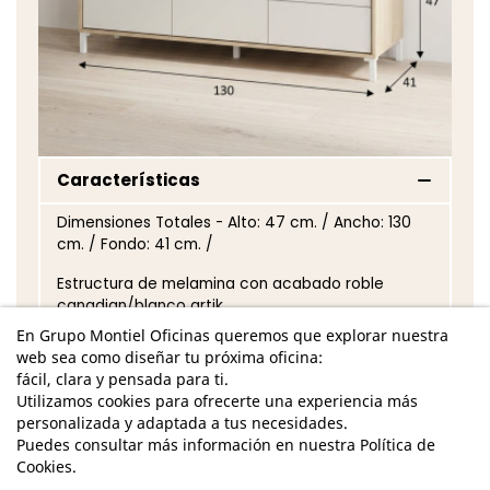
Características
Dimensiones Totales - Alto: 47 cm. / Ancho: 130
cm. / Fondo: 41 cm. /
Estructura de melamina con acabado roble
canadian/blanco artik
En Grupo Montiel Oficinas queremos que explorar nuestra
Mueble TV de 2 puertas y 2 cajones en parte
web sea como diseñar tu próxima oficina:
derecha y con patas en la parte inferior
fácil, clara y pensada para ti.
Utilizamos cookies para ofrecerte una experiencia más
Patas ABS (termoplástico de alta resistencia) en
personalizada y adaptada a tus necesidades.
color blanco (5uds) (Altura pata: 105mm)
Puedes consultar más información en nuestra Política de
Cookies.
Sistema de apertura de las puertas tipo “PUSH”