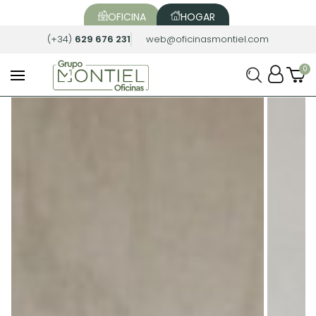
OFICINA
HOGAR
(+34)
629 676 231
web@oficinasmontiel.com