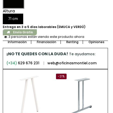
Altura
71 cm
Entrega en 3 a 5 días laborables (EMUCA y VERDÚ)
Envío Gratis
2 personas están viendo este producto ahora
Información
Financiación
Renting
Opiniones
¡NO TE QUEDES CON LA DUDA!
Te ayudamos:
(+34)
629 676 231
|
web@oficinasmontiel.com
-21%