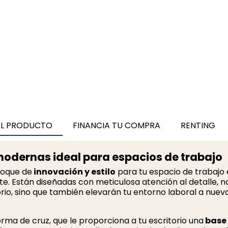
Patas Metálicas Mesa
Auxiliar Oficina Pack 2
uds h60 cm
63,00 €
EL PRODUCTO
FINANCIA TU COMPRA
RENTING
modernas ideal para espacios de trabajo
toque de
innovación y estilo
para tu espacio de trabajo 
te. Están diseñadas con meticulosa atención al detalle, n
torio, sino que también elevarán tu entorno laboral a nuev
rma de cruz, que le proporciona a tu escritorio una
base 