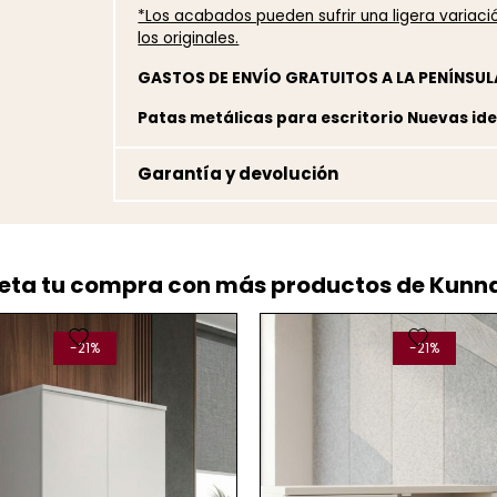
*Los acabados pueden sufrir una ligera variac
los originales.
GASTOS DE ENVÍO GRATUITOS A LA PENÍNSUL
Patas metálicas para escritorio Nuevas ide
Garantía y devolución
ta tu compra con más productos de Kunn
favorite
favorite
-21%
-21%