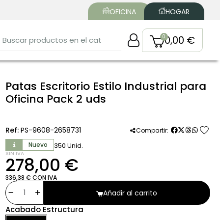
OFICINA
HOGAR
0,00 €
Patas Escritorio Estilo Industrial para
Oficina Pack 2 uds
favorite
Ref:
PS-9608-2658731
Compartir:
Nuevo
350 Unid.
SIN IVA
278,00 €
336,38 € CON IVA
Añadir al carrito
Acabado Estructura