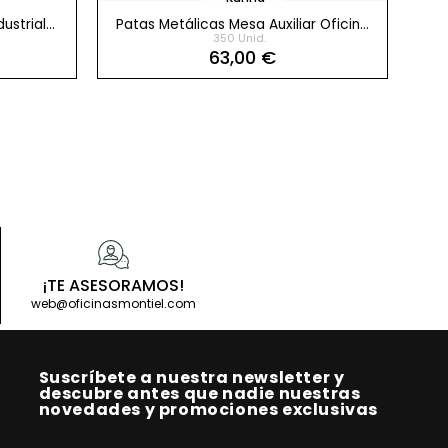
ustrial
Patas Metálicas Mesa Auxiliar Oficina
Pat
350 Unid.
Pack 2 uds h60 cm
63,00 €
¡TE ASESORAMOS!
Comprar producto
web@oficinasmontiel.com
Suscríbete a nuestra newsletter y
descubre antes que nadie nuestras
novedades y promociones exclusivas