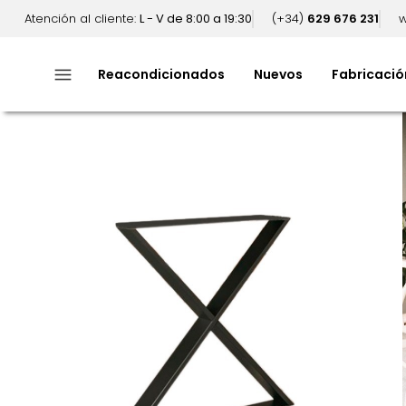
Atención al cliente:
L - V de 8:00 a 19:30
(+34)
629 676 231
w
menu
Reacondicionados
Nuevos
Fabricació