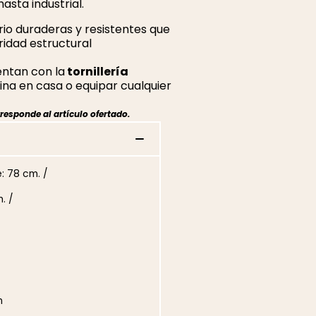
sta industrial.
io duraderas y resistentes que
ridad estructural
entan con la
tornillería
ina en casa o equipar cualquier
responde al artículo ofertado.
: 78 cm. /
. /
n