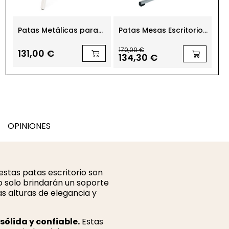
Patas Metálicas para
Patas Mesas Escritorio
Pa
Escritorio Oficina Pack 2
Cromada h69,5 cm 2
Ce
uds
uds
Pa
170,00 €
131,00 €
91
134,30 €
OPINIONES
estas patas escritorio son
o solo brindarán un soporte
as alturas de elegancia y
sólida y confiable.
Estas