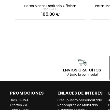
s
Patas Mesas Escritorio Oficinas
Patas Me
350 Unid.
Modernas Pack 2 uds
185,00 €
Referencia
PS-9608-2658731
Ma
Patas Escritorio Estilo I
ENVÍOS GRATUÍTOS
¡A toda la península!
278,00 €
PROMOCIONES
ENLACES DE INTERÉS
Días SIN IVA
Presupuesto personalizado
A
Ofertas 2x1
Recompras de Mobiliario
P
Zona Outlet
¿Quienes somos?
P