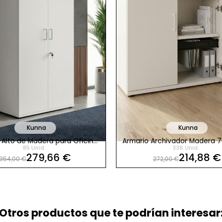
Kunna
Kunna
 Alto de Madera para Oficina
Armario Archivador Madera 
85 Unid.
336 Unid.
con Llave de Kunna
con Bastidor de Kunn
279,66 €
214,88 €
354,00 €
272,00 €
Otros productos que te podrían interesar: