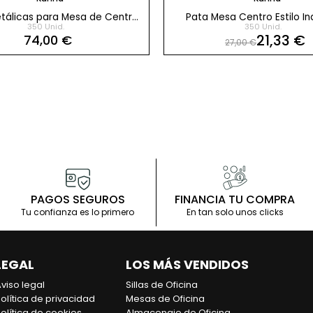
tálicas para Mesa de Centro
Pata Mesa Centro Estilo Ind
350 Unid.
350 Unid.
Pack 4 uds h40 cm
oficina
21,33 €
74,00 €
27,00 €
rca
Kunna
ndustrial para Oficina Pack 2 uds
PAGOS SEGUROS
FINANCIA TU COMPRA
Tu confianza es lo primero
En tan solo unos clicks
LEGAL
LOS MÁS VENDIDOS
viso legal
Sillas de Oficina
olítica de privacidad
Mesas de Oficina
olítica de cookies
Almacenaje de Oficina