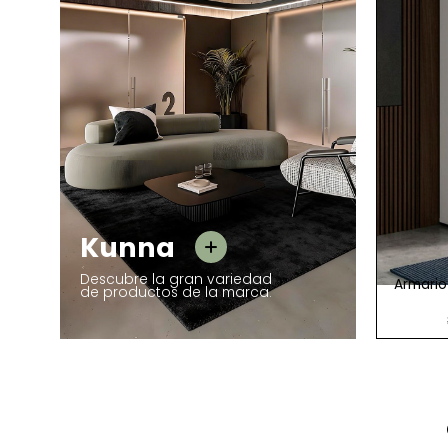
Kunna
Kunna
Descubre la gran variedad
Armario Alto Archivador Madera para
Armario
de productos de la marca.
343 Unid.
Oficina con Bastidor de Kunna
340,49 €
431,00 €