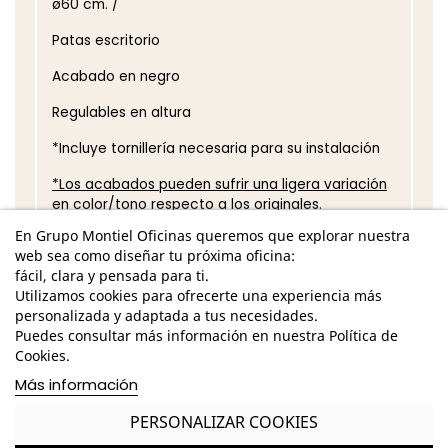
ø60 cm. /
Patas escritorio
Acabado en negro
Regulables en altura
*Incluye tornillería necesaria para su instalación
*Los acabados pueden sufrir una ligera variación
en color/tono respecto a los originales.
En Grupo Montiel Oficinas queremos que explorar nuestra
GASTOS DE ENVÍO GRATUITOS A LA PENÍNSULA
web sea como diseñar tu próxima oficina:
fácil, clara y pensada para ti.
Patas de acero para escritorio ideal oficinas
Utilizamos cookies para ofrecerte una experiencia más
vanguardistas
personalizada y adaptada a tus necesidades.
Garantía y devolución
Puedes consultar más información en nuestra Política de
Cookies.
Más información
PERSONALIZAR COOKIES
Completa tu compra con más