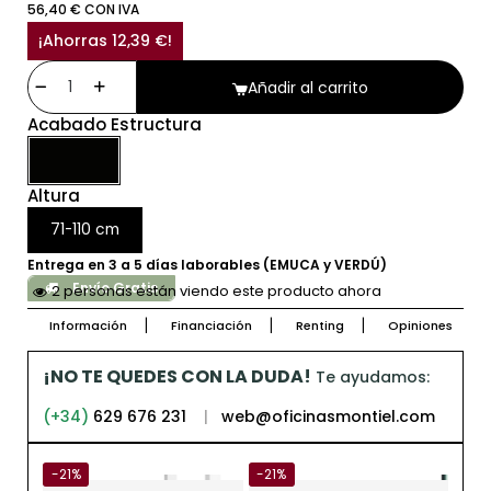
56,40 € CON IVA
¡Ahorras 12,39 €!
Añadir al carrito
Acabado Estructura
Altura
71-110 cm
Entrega en 3 a 5 días laborables (EMUCA y VERDÚ)
Envío Gratis
2 personas están viendo este producto ahora
Información
Financiación
Renting
Opiniones
¡NO TE QUEDES CON LA DUDA!
Te ayudamos:
(+34)
629 676 231
|
web@oficinasmontiel.com
-21%
-21%