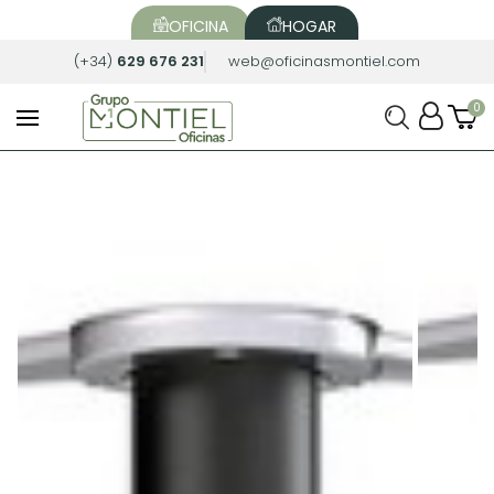
OFICINA
HOGAR
(+34)
629 676 231
web@oficinasmontiel.com