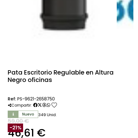
Pata Escritorio Regulable en Altura
Negro oficinas
Ref:
PS-9621-2658750
favorite
Compartir:
Nuevo
349 Unid.
59,00 €
SIN IVA
-21%
46,61 €