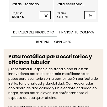
Patas Escritorio
Pata escritorio
Pat
Blancas Cuadradas
Regulable en Altura
Me
para Mesas h70 cm
Tubo cromado
4 
153,00 €
59,00 €
74
120,87 €
46,61 €
DETALLES DEL PRODUCTO
FINANCIA TU COMPRA
RENTING
OPINIONES
Pata metálica para escritorios y
oficinas tubular
¡Transforma tu espacio de trabajo con nuestras
innovadoras patas de escritorio metálicas! Estas
patas para escritorio son la combinación perfecta de
estilo, funcionalidad y durabilidad. Confeccionadas
con acero de alta calidad y un elegante acabado en
negro, estas patas elevan instantáneamente el
aspecto de cualquier oficina.