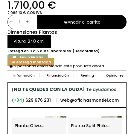
1.710,00 €
2.069,10 € CON IVA
Añadir al carrito
Dimensiones Plantas
Altura: 240 cm.
Entrega en 3 a 5 días laborables. (Decoplanta)
Envío Gratis
Se entrega montada
2 personas están viendo este producto ahora
Información
Financiación
Renting
Opiniones
¡NO TE QUEDES CON LA DUDA!
Te ayudamos:
(+34)
629 676 231
|
web@oficinasmontiel.com
Planta Olivo
Planta Split Philo
Árb
Decorativa 190 cm. de
Decorativa 180 cm. de
Lyr