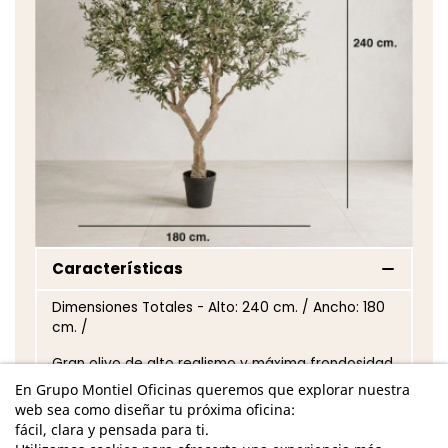
Características
Dimensiones Totales - Alto: 240 cm. / Ancho: 180
cm. /
Gran olivo de alto realismo y máxima frondosidad
de hojas
En Grupo Montiel Oficinas queremos que explorar nuestra
web sea como diseñar tu próxima oficina:
Incluye aceitunas en distintos tonos
fácil, clara y pensada para ti.