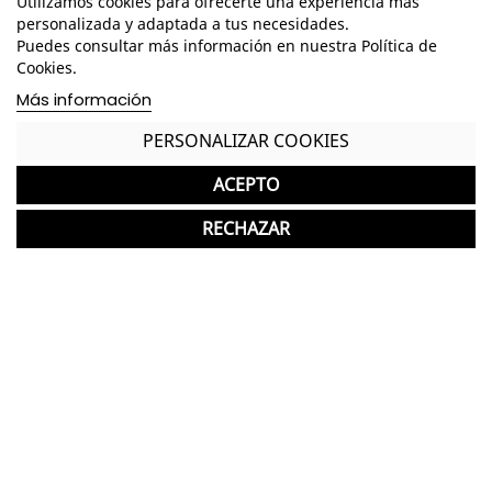
Utilizamos cookies para ofrecerte una experiencia más
Incluye tronco de alta definición
personalizada y adaptada a tus necesidades.
Puedes consultar más información en nuestra Política de
Se entrega con macetero básico
Cookies.
No requiere mantenimiento
Más información
Garantía y devolución
PERSONALIZAR COOKIES
ACEPTO
RECHAZAR
Completa tu compra con más
productos de Decoplanta
Decoplanta
favorite
Árbol 210 cm. Ficus Lyrata
12 Unid.
269,00 €