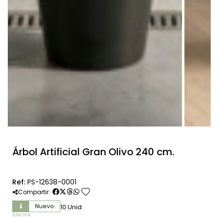
Árbol Artificial Gran Olivo 240 cm.
Ref:
PS-12638-0001
favorite
Compartir:
Nuevo
10 Unid.
SIN IVA