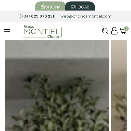
OFICINA
HOGAR
(+34)
629 676 231
web@oficinasmontiel.com