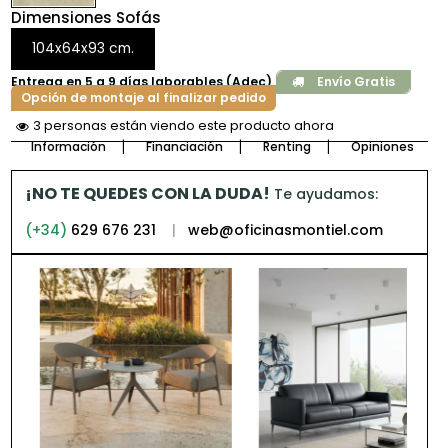
Dimensiones Sofás
104x64x93 cm.
Entrega en 5 a 9 días laborables (Adec)
Envío Gratis
Opción de montaje al finalizar pedido
3 personas están viendo este producto ahora
Información
Financiación
Renting
Opiniones
¡NO TE QUEDES CON LA DUDA!
Te ayudamos:
(+34)
629 676 231
|
web@oficinasmontiel.com