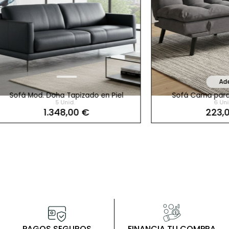
Adec
ofá Mod. Doha Tapizado en Piel
Sofá Cama para Hogar S
5 Unid.
6 Unid.
1.348,00 €
223,00 €
ca
Adec
ctrico Veyra
PAGOS SEGUROS
FINANCIA TU COMPRA