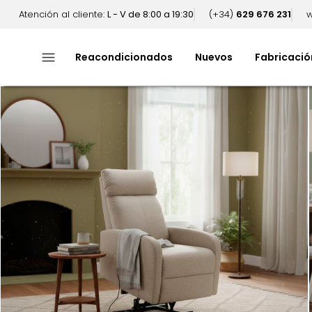
Atención al cliente:
L - V de 8:00 a 19:30
(+34)
629 676 231
w
menu
Reacondicionados
Nuevos
Fabricació