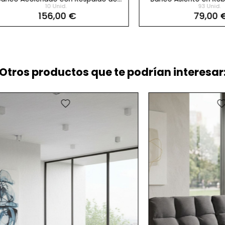
10 Unid.
93 Unid.
Tela Synery
Doriam
156,00 €
79,00 €
Otros productos que te podrían interesar:
favorite
favorite