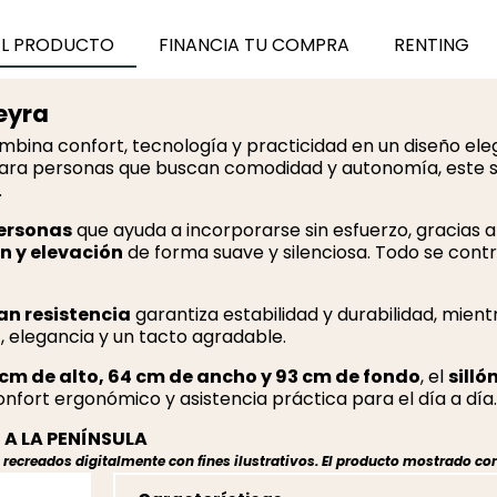
EL PRODUCTO
FINANCIA TU COMPRA
RENTING
Veyra
bina confort, tecnología y practicidad en un diseño eleg
 para personas que buscan comodidad y autonomía, este si
.
ersonas
que ayuda a incorporarse sin esfuerzo, gracias 
n y elevación
de forma suave y silenciosa. Todo se cont
an resistencia
garantiza estabilidad y durabilidad, mient
, elegancia y un tacto agradable.
cm de alto, 64 cm de ancho y 93 cm de fondo
, el
sillón
onfort ergonómico y asistencia práctica para el día a día.
A LA PENÍNSULA
ecreados digitalmente con fines ilustrativos. El producto mostrado cor