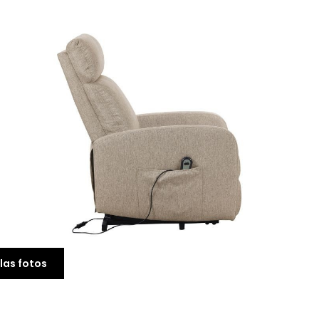
Sofá Cama para Hog
Menorca
246,00 €
las fotos