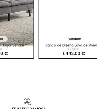
Vondom
endai
Banco de Diseño Lava de Vondom
50 Unid.
1.442,00 €
¡TE ASESORAMOS!