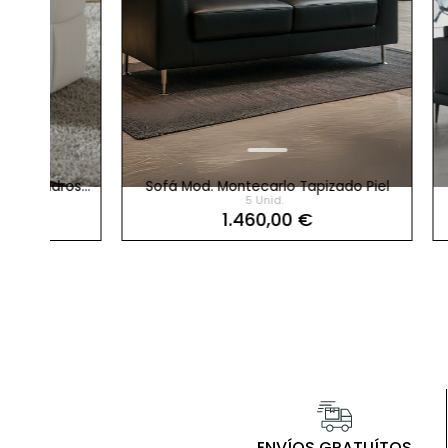
ros
Sofá Mod. Montecarlo Tapizado Piel
S
5 Unid.
1.460,00 €
Referencia
PS-12113-2753583
Mar
Sillón Relax Elevador Elé
ENVÍOS GRATUÍTOS