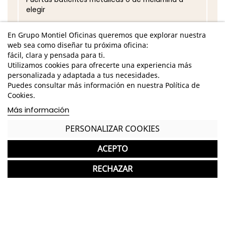
elegir
Si eliges las puertas metálicas, éstas serán del
En Grupo Montiel Oficinas queremos que explorar nuestra
mismo acabado que selecciones para la
web sea como diseñar tu próxima oficina:
estructrura
fácil, clara y pensada para ti.
Utilizamos cookies para ofrecerte una experiencia más
Si eliges las puertas de melamina, el acabado
personalizada y adaptada a tus necesidades.
será personalizable
Puedes consultar más información en nuestra Política de
Incluye tirador y llave
Cookies.
Más información
Incluye los siguientes estantes según altura:
PERSONALIZAR COOKIES
h 106 - 2 estantes regulables
h 160 - 3 estantes regulables
ACEPTO
h 180 - 4 estantes regulables
h 198 - 4 estantes regulables
RECHAZAR
*Los acabados pueden sufrir una ligera variación
en color/tono respecto a los originales.
GASTOS DE ENVÍO GRATUITOS A LA PENÍNSULA
Armario nuevo ideal para Oficinas, Negocios