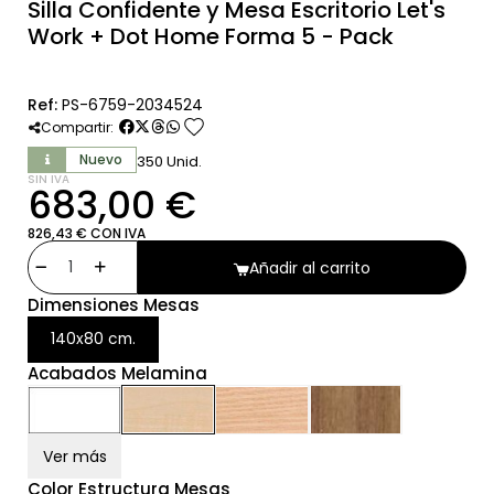
Silla Confidente y Mesa Escritorio Let's
Work + Dot Home Forma 5 - Pack
Ref:
PS-6759-2034524
favorite
Compartir:
Nuevo
350 Unid.
SIN IVA
683,00 €
826,43 € CON IVA
Añadir al carrito
Dimensiones Mesas
140x80 cm.
Acabados Melamina
Ver más
Color Estructura Mesas