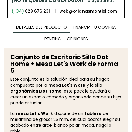
¡NO TE QUEDES CON LA DUDA!
Te ayudamos:
(+34)
629 676 231
|
web@oficinasmontiel.com
DETALLES DEL PRODUCTO
FINANCIA TU COMPRA
RENTING
OPINIONES
Conjunto de Escritorio Silla Dot
Home + Mesa Let's Work de Forma
5
Este conjunto es la
solución ideal
para su hogar:
compuesto por la
mesa Let's Work
y la silla
ergonómica Dot Home
, este pack le ayudará a
crear un espacio cómodo y organizado donde su hij@
pueda estudiar.
La
mesa Let's Work
dispone de un
tablero
de
melamina de grosor 25 mm, del cual podrás elegir su
acabado entre arce, blanco polar, moca, nogal o
roble.