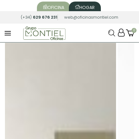
OFICINA
HOGAR
(+34)
629 676 231
web@oficinasmontiel.com