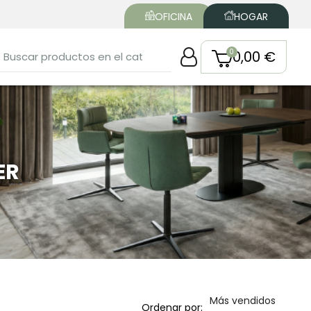
OFICINA
HOGAR
0,00 €
ER
Más vendidos
Ordenar por: