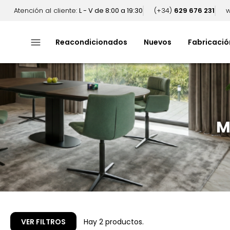
Atención al cliente:
L - V de 8:00 a 19:30
(+34)
629 676 231
w
menu
Reacondicionados
Nuevos
Fabricació
M
VER FILTROS
Hay 2 productos.