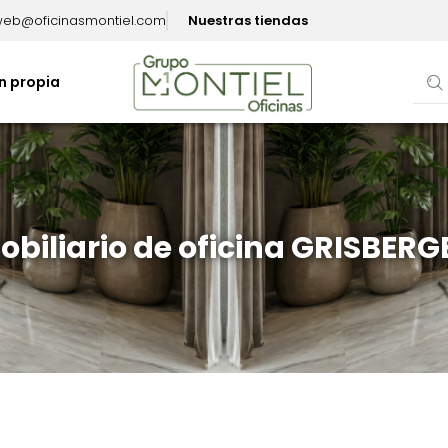
eb@oficinasmontiel.com
Nuestras tiendas
n propia
obiliario de oficina GRISBERG