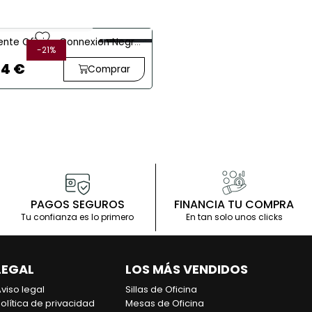
Reacondicionado
favorite
dente Oficina Connexion Negra
-21%
1 Unid.
irsberger - EXPRESS
14 €
Comprar
PAGOS SEGUROS
FINANCIA TU COMPRA
Tu confianza es lo primero
En tan solo unos clicks
LEGAL
LOS MÁS VENDIDOS
viso legal
Sillas de Oficina
olítica de privacidad
Mesas de Oficina