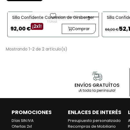
Reacondicionado
favorite
Silla Confidente Connexion de Girsberger
Silla Confi
1 Unid.
G
¡2x1!
52,
92,00 €
Comprar
66,00 €
Mostrando 1-2 de 2 artículo(s)
ENVÍOS GRATUÍTOS
¡A toda la península!
PROMOCIONES
ENLACES DE INTERÉS
Días SIN IVA
Presupuesto personalizado
A
Ofertas 2x1
Recompras de Mobiliario
P