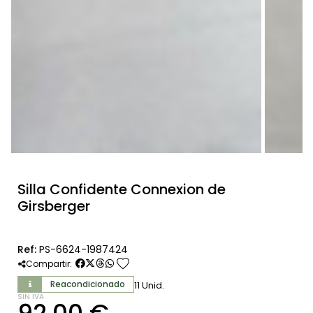
Silla Confidente Connexion de
Girsberger
Ref:
PS-6624-1987424
favorite
Compartir:
Reacondicionado
11 Unid.
SIN IVA