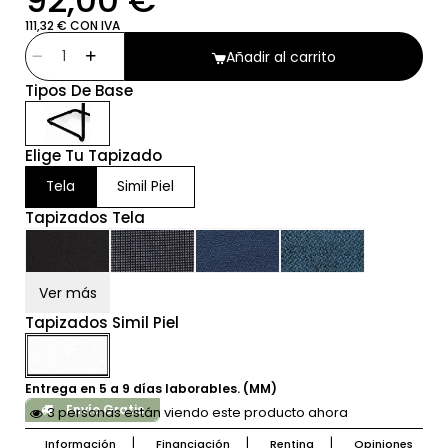
92,00 €
111,32 € CON IVA
Añadir al carrito
Tipos De Base
Elige Tu Tapizado
Tela
Simil Piel
Tapizados Tela
Ver más
Tapizados Simil Piel
Entrega en 5 a 9 días laborables. (MM)
Envío Gratis
3 personas están viendo este producto ahora
Información
Financiación
Renting
Opiniones