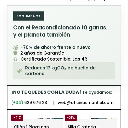
ECO IMPACT
Con el Reacondicionado tú ganas,
y el planeta también
💰
-70% de ahorro frente a nuevo
🛡️
2 años de Garantía
♻️
Certificado Sostenible: Las 4R
Reduces 17 kgCO₂ de huella de
🌿
carbono
¡NO TE QUEDES CON LA DUDA!
Te ayudamos:
(+34)
629 676 231
|
web@oficinasmontiel.com
-21%
-21%
-21
Sillón 1 Plaza con
Silla Giratoria
Sil