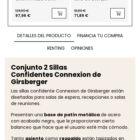
Ruedas MM1776 de
Confidente Íkara de
Gir
Montiel
Actiu
de 
124,00 €
91,00 €
126,
Ku
97,96 €
71,89 €
99,
DETALLES DEL PRODUCTO
FINANCIA TU COMPRA
RENTING
OPINIONES
Conjunto 2 Sillas
Confidentes Connexion de
Girsberger
Las sillas confidente Connexion de Girsberger están
diseñadas para salas de espera, recepciones o salas
de reuniones.
Presentan una
base de patín metálica
de acero
con acabado negro, que le proporcionan cierto
balanceo que hace que el usuario esté más cómodo.
Tanto
asiento
como
respaldo
están tapizados en