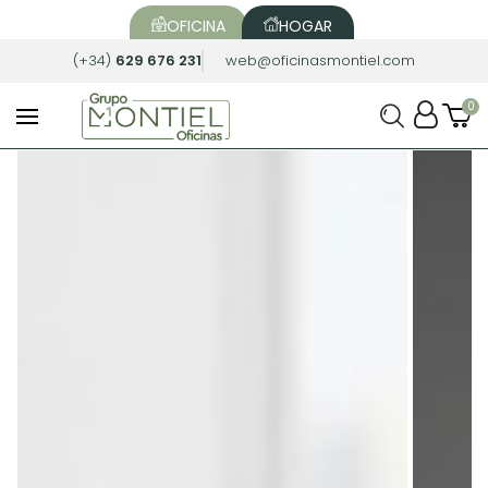
OFICINA
HOGAR
(+34)
629 676 231
web@oficinasmontiel.com