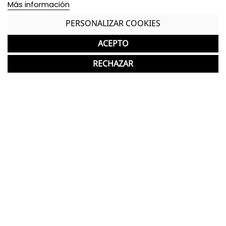
Más información
Dimensiones Brazo - Alto: 20 cm. / Ancho: 5,5 cm.
/ Fondo: 19 cm. /
PERSONALIZAR COOKIES
Dimensiones Respaldo - Alto: 31 cm. / Ancho: 50
ACEPTO
cm. /
RECHAZAR
Estructura patín de acero negro
Asiento y respaldo tapizados en tela color azul
Carcasa en polipropileno negro
de polipropileno
Brazos fijos
*Los acabados mostrados pueden presentar
una ligera variación de color/tono respecto a
los originales.
GASTOS DE ENVÍO GRATUITOS A LA PENÍNSULA
Silla reacondicionada/reciclada ideal para Oficinas
Garantía y devolución