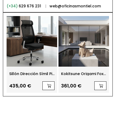
(+34)
629 676 231
|
web@oficinasmontiel.com
n
Sillón Dirección Símil Piel
Kokitsune Origami Fox
Me
Negra Toronto de
de Vondom
cm
Euromof
S
435,00 €
361,00 €
11