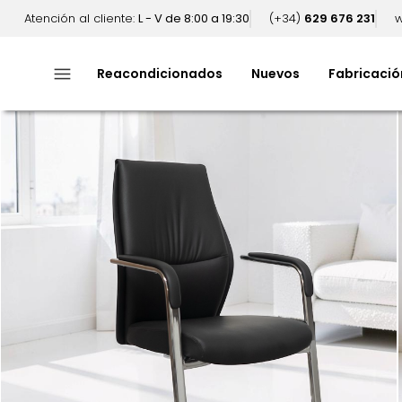
Atención al cliente:
L - V de 8:00 a 19:30
(+34)
629 676 231
w
menu
Reacondicionados
Nuevos
Fabricació