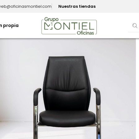
eb@oficinasmontiel.com
Nuestras tiendas
n propia