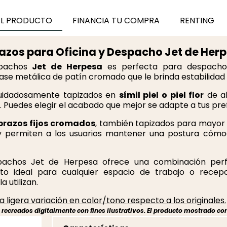
EL PRODUCTO
FINANCIA TU COMPRA
RENTING
razos para Oficina y Despacho Jet de Her
spachos
Jet de Herpesa
es perfecta para despachos,
se metálica de patín cromado que le brinda estabilidad y
cuidadosamente tapizados en
símil piel o piel flor
de al
 Puedes elegir el acabado que mejor se adapte a tus prefe
brazos fijos cromados
, también tapizados para mayor 
 y permiten a los usuarios mantener una postura cómo
spachos Jet de Herpesa ofrece una combinación per
to ideal para cualquier espacio de trabajo o recep
a utilizan.
 ligera variación en color/tono respecto a los originales.
ecreados digitalmente con fines ilustrativos. El producto mostrado cor