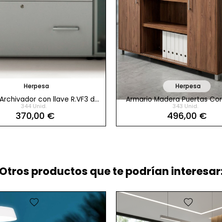
Herpesa
Herpesa
Archivador con llave R.VF3 de
Armario Madera Puertas Co
344 Unid.
343 Unid.
Herpesa
168x178 cm H4.V160 de H
370,00 €
496,00 €
Otros productos que te podrían interesar:
favorite
favorite