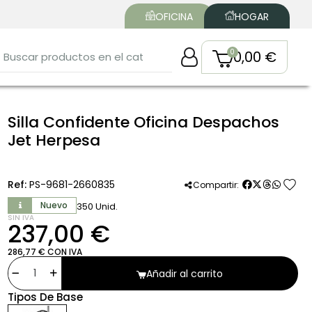
OFICINA
HOGAR
0,00 €
Silla Confidente Oficina Despachos
Jet Herpesa
favorite
Ref:
PS-9681-2660835
Compartir:
Nuevo
350 Unid.
SIN IVA
237,00 €
286,77 € CON IVA
Añadir al carrito
Tipos De Base