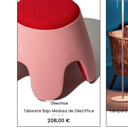
Dileoffice
on
Taburete Bajo Medusa de DileOffice
Lámpara d
20 Unid.
208,00 €