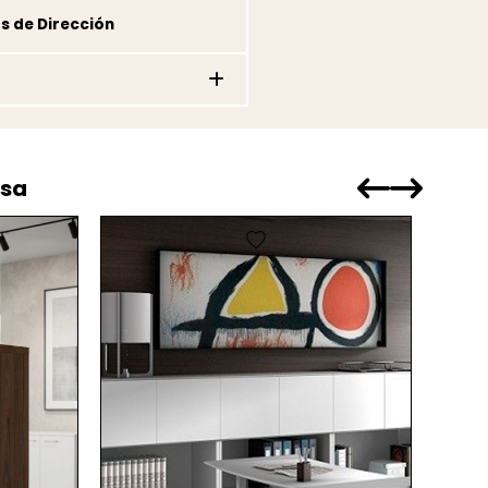
s de Dirección
esa
favorite