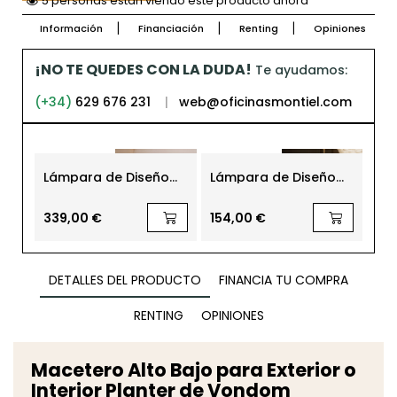
5 personas están viendo este producto ahora
Información
Financiación
Renting
Opiniones
¡NO TE QUEDES CON LA DUDA!
Te ayudamos:
(+34)
629 676 231
|
web@oficinasmontiel.com
Lámpara de Diseño
Lámpara de Diseño
CP
Asteria Table Black
EOS Medium White
de
USB
339,00 €
154,00 €
98
DETALLES DEL PRODUCTO
FINANCIA TU COMPRA
RENTING
OPINIONES
Macetero Alto Bajo para Exterior o
Interior Planter de Vondom