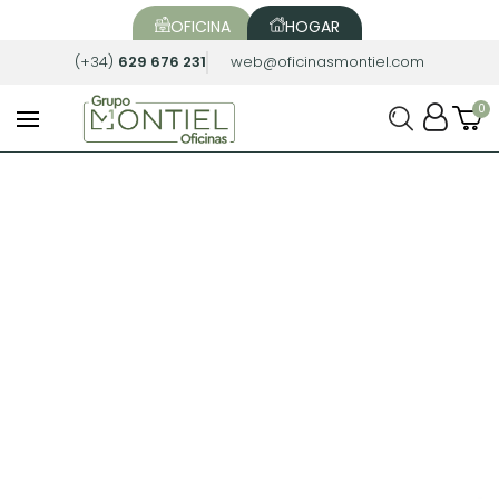
OFICINA
HOGAR
(+34)
629 676 231
web@oficinasmontiel.com