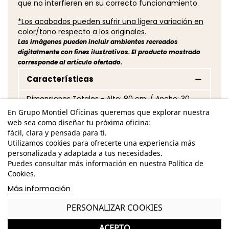
que no interfieren en su correcto funcionamiento.
*Los acabados pueden sufrir una ligera variación en
color/tono respecto a los originales.
Las imágenes pueden incluir ambientes recreados
digitalmente con fines ilustrativos. El producto mostrado
corresponde al artículo ofertado.
Características
Dimensiones Totales - Alto: 80 cm. / Ancho: 30
cm. / Fondo: 30 cm. /
En Grupo Montiel Oficinas queremos que explorar nuestra
web sea como diseñar tu próxima oficina:
Fabricado en resina de polietileno blanco
fácil, clara y pensada para ti.
Utilizamos cookies para ofrecerte una experiencia más
Apto para interior y exterior
personalizada y adaptada a tus necesidades.
Puedes consultar más información en nuestra Política de
100% reciclable
Cookies.
*Puede presentar pequeños roces o manchas de
Más información
uso que no interfieren en su correcto
funcionamiento.
PERSONALIZAR COOKIES
*Los acabados pueden sufrir una ligera variación
ACEPTO