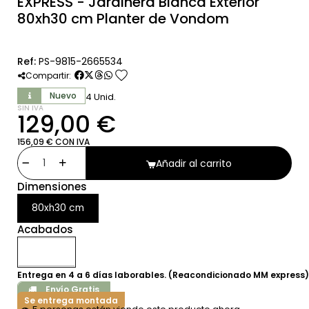
EXPRESS - Jardinera Blanca Exterior
80xh30 cm Planter de Vondom
Ref:
PS-9815-2665534
favorite
Compartir:
Nuevo
4 Unid.
SIN IVA
129,00 €
156,09 € CON IVA
Añadir al carrito
Dimensiones
80xh30 cm
Acabados
Entrega en 4 a 6 días laborables. (Reacondicionado MM express)
Envío Gratis
Se entrega montada