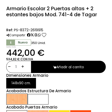
Armario Escolar 2 Puertas altas + 2
estantes bajos Mod. 741-4 de Tagar
Ref:
PS-8372-2619915
favorite
Compartir:
Nuevo
350 Unid.
SIN IVA
442,00 €
534,82 € CON IVA
Añadir al carrito
Dimensiones Armario
148x90 cm.
Acabados Estructura De Armario
Acabado Puertas Armario