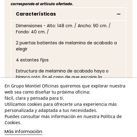
corresponde al artículo ofertado.
Características
Dimensiones - Alto: 148 cm. / Ancho: 90 cm. /
Fondo: 40 cm. /
2 puertas batientes de melamina de acabado a
elegir
4 estantes fijos
Estructura de melamina de acabado haya o
blanco roto. En el caso de que escojas la
estructura blanco roto, los estantes irán en el
En Grupo Montiel Oficinas queremos que explorar nuestra
mismo color seleccionado para las puertas.
web sea como diseñar tu próxima oficina:
fácil, clara y pensada para ti.
Acabado del tirador según puertas:
Utilizamos cookies para ofrecerte una experiencia más
personalizada y adaptada a tus necesidades.
- Tirador amarillo: puertas verde preescolar, azul,
Puedes consultar más información en nuestra Política de
haya, verde o morado.
Cookies.
- Tirador verde: amarillo, rojo, blanco roto o
Más información
naranja