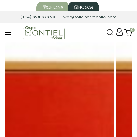
OFICINA
HOGAR
(+34)
629 676 231
web@oficinasmontiel.com