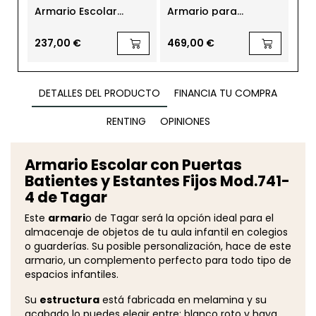
Armario Escolar
Armario para
Est
Infantil Bajo 2 huecos
Guardería h11,5 cm
pa
Mod. 711-0 de Tagar
Mod. 215 de Tagar
hue
Ta
237,00 €
469,00 €
201
DETALLES DEL PRODUCTO
FINANCIA TU COMPRA
RENTING
OPINIONES
Armario Escolar con Puertas
Batientes y Estantes Fijos Mod.741-
4 de Tagar
Este
armari
o de Tagar será la opción ideal para el
almacenaje de objetos de tu aula infantil en colegios
o guarderías. Su posible personalización, hace de este
armario, un complemento perfecto para todo tipo de
espacios infantiles.
Su
estructura
está fabricada en melamina y su
acabado lo puedes elegir entre: blanco roto y haya.