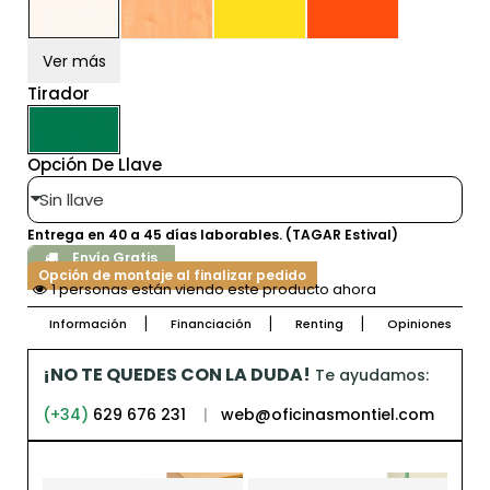
Ver más
Tirador
Opción De Llave
Entrega en 40 a 45 días laborables. (TAGAR Estival)
Envío Gratis
Opción de montaje al finalizar pedido
1 personas están viendo este producto ahora
Información
Financiación
Renting
Opiniones
¡NO TE QUEDES CON LA DUDA!
Te ayudamos:
(+34)
629 676 231
|
web@oficinasmontiel.com