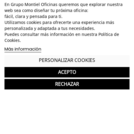
Garantía y devolución
En Grupo Montiel Oficinas queremos que explorar nuestra
web sea como diseñar tu próxima oficina:
fácil, clara y pensada para ti.
Utilizamos cookies para ofrecerte una experiencia más
personalizada y adaptada a tus necesidades.
Completa tu compra con más
Puedes consultar más información en nuestra Política de
productos de Planning Sisplamo
Cookies.
Más información
Planning Sisplamo
favorite
PERSONALIZAR COOKIES
Biombo Divisor con Ruedas Ten Limit de Planning
350 Unid.
Sisplamo
504,00 €
ACEPTO
RECHAZAR
Otros productos que te podrían
interesar:​
Planning Sisplamo
favorite
Contenedor de Reciclaje 6055 de Planning Sisplamo
350 Unid.