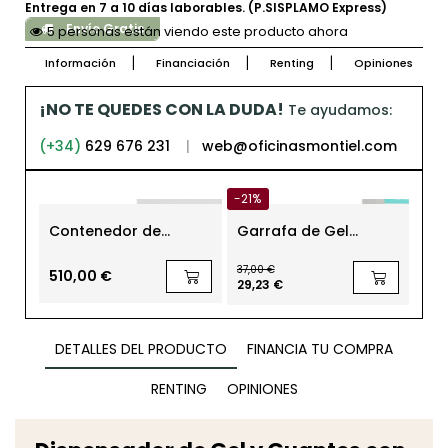
Entrega en 7 a 10 días laborables. (P.SISPLAMO Express)
Envío Gratis
5 personas están viendo este producto ahora
Información
Financiación
Renting
Opiniones
¡NO TE QUEDES CON LA DUDA!
Te ayudamos:
(+34)
629 676 231
|
web@oficinasmontiel.com
-21%
Contenedor de
Garrafa de Gel
Pac
Reciclaje 6055 de
Hidroalcohólico
Se
Planning Sisplamo
Desinfectante 5 litros
Cin
37,00 €
Eco
510,00 €
35
29,23 €
Si
DETALLES DEL PRODUCTO
FINANCIA TU COMPRA
RENTING
OPINIONES