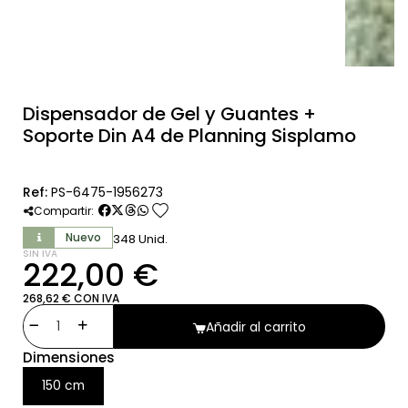
Dispensador de Gel y Guantes +
Soporte Din A4 de Planning Sisplamo
Ref:
PS-6475-1956273
favorite
Compartir:
Nuevo
348 Unid.
SIN IVA
222,00 €
268,62 € CON IVA
Añadir al carrito
Dimensiones
150 cm