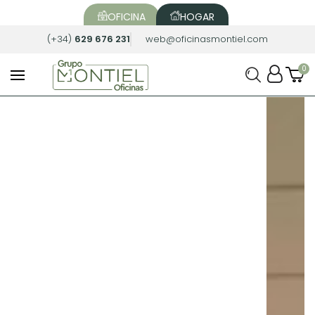
OFICINA
HOGAR
(+34)
629 676 231
web@oficinasmontiel.com