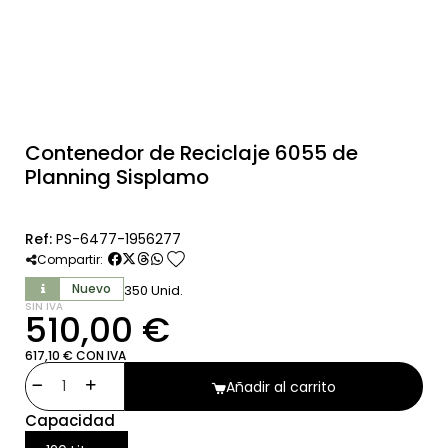
Contenedor de Reciclaje 6055 de
Planning Sisplamo
Ref:
PS-6477-1956277
favorite
Compartir:
Nuevo
350 Unid.
SIN IVA
510,00 €
617,10 € CON IVA
Añadir al carrito
Capacidad