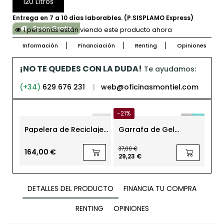
120 Litros
Entrega en 7 a 10 días laborables. (P.SISPLAMO Express)
Envío Gratis
1 personas están viendo este producto ahora
Información
Financiación
Renting
Opiniones
¡NO TE QUEDES CON LA DUDA!
Te ayudamos:
(+34)
629 676 231
|
web@oficinasmontiel.com
-21%
Papelera de Reciclaje
Garrafa de Gel
Dis
de Planning Sisplamo
Hidroalcohólico
Gua
Desinfectante 5 litros
A4 
37,00 €
Si
164,00 €
22
29,23 €
DETALLES DEL PRODUCTO
FINANCIA TU COMPRA
RENTING
OPINIONES