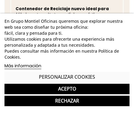
Contenedor de Reciclaje nuevo ideal para
fábricas, hospitales o clínicas médicas
En Grupo Montiel Oficinas queremos que explorar nuestra
Garantía y devolución
web sea como diseñar tu próxima oficina:
fácil, clara y pensada para ti.
Utilizamos cookies para ofrecerte una experiencia más
personalizada y adaptada a tus necesidades.
Puedes consultar más información en nuestra Política de
Completa tu compra con más
Cookies.
productos de Planning Sisplamo
Más información
PERSONALIZAR COOKIES
Planning Sisplamo
favorite
Biombo Divisor con Ruedas Ten Limit de Planning
ACEPTO
350 Unid.
Sisplamo
504,00 €
RECHAZAR
Otros productos que te podrían