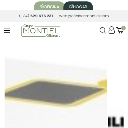
OFICINA
HOGAR
(+34)
629 676 231
web@oficinasmontiel.com