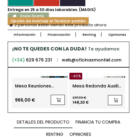
Entrega en 25 a 30 días laborables. (MAGIS)
Envío Gratis
Opción de montaje al finalizar pedido
2 personas están viendo este producto ahora
Información
Financiación
Renting
Opiniones
¡NO TE QUEDES CON LA DUDA!
Te ayudamos:
(+34)
629 676 231
|
web@oficinasmontiel.com
-40%
Mesa Reuniones
Mesa Redonda Auxiliar
Mes
Nórdica de Diseño LTS
Grafito Lunar 5440 de
par
System Medium de
Pedrali
Sol
247,00 €
ENEA
966,00 €
30
148,20 €
DETALLES DEL PRODUCTO
FINANCIA TU COMPRA
RENTING
OPINIONES