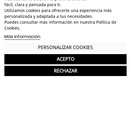
fácil, clara y pensada para ti.
Utilizamos cookies para ofrecerte una experiencia más
personalizada y adaptada a tus necesidades.
Características
Puedes consultar más información en nuestra Política de
Cookies.
Dimensiones Totales - Alto: 72-102 cm. / Ancho:
280 cm. / Fondo: 95 cm. /
Más información
Estructura de hierro
PERSONALIZAR COOKIES
2 Caballetes con regulación en altura
ACEPTO
F
undición de hierro barnizado poliéster
RECHAZAR
Tablero en chapa electrogalvanizada y barnizada
en poliester
GASTOS DE ENVÍO GRATUITOS A LA PENÍNSULA
Producto nuevo ideal para oficina
Garantía y devolución