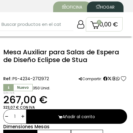
OFICINA
HOGAR
0,00 €
Mesa Auxiliar para Salas de Espera
de Diseño Eclipse de Stua
favorite
Ref:
PS-4234-2712972
Compartir:
Nuevo
350 Unid.
SIN IVA
267,00 €
323,07 € CON IVA
Añadir al carrito
Dimensiones Mesas