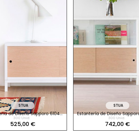
STUA
STUA
ería de Diseño Sapporo 6104
Estantería de Diseño Sappor
300 Unid.
300 Unid.
WR de STUA
de STUA
525,00 €
742,00 €