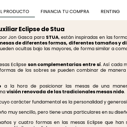
EL PRODUCTO
FINANCIA TU COMPRA
RENTING
xiliar Eclipse de Stua
 por Jon Gasca para
STUA
, están inspiradas en las for
mesas de diferentes formas, diferentes tamaños y di
eden ocultas bajo las mayores, de forma similar a como 
mesas Eclipse
son complementarias entre sí
. Así cada 
 formas de los sobres se pueden combinar de manera l
o
a la hora de posicionar las mesas de una mane
 una
visión renovada de las tradicionales mesas nido
.
 cuyo carácter fundamental es la personalidad y generos
eño muy sencillo, pero tiene unas particulares en su diseñ
años y cuatro formas en las mesas Eclipse que han 