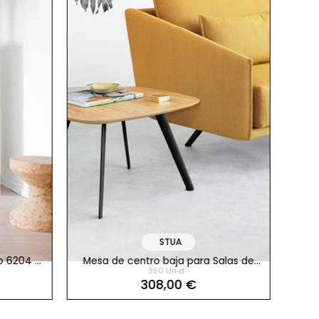
STUA
o 6204 W
Mesa de centro baja para Salas de
Mes
350 Unid.
Espera Solapa de Stua
308,00 €