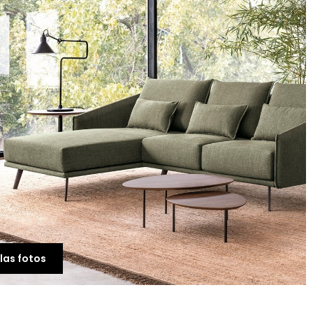
Mueble de Diseño
Audacious TV Bench
832,00 €
las fotos