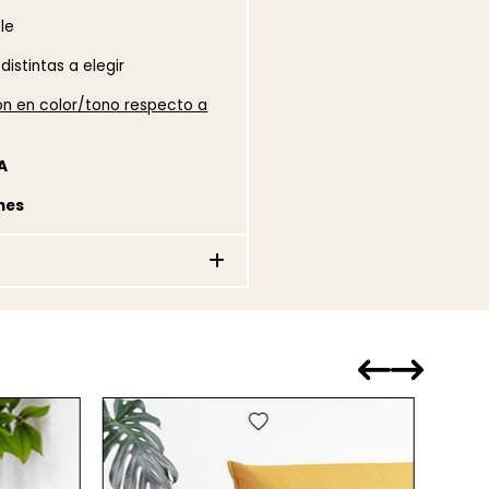
ble
istintas a elegir
ión en color/tono respecto a
A
nes
favorite