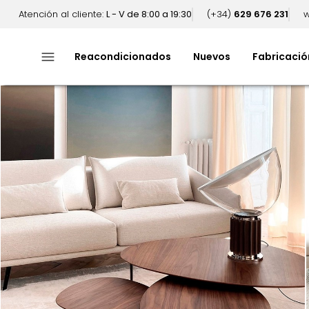
Atención al cliente:
L - V de 8:00 a 19:30
(+34)
629 676 231
w
menu
Reacondicionados
Nuevos
Fabricació