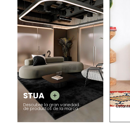
STUA
STUA
Descubre la gran variedad
Banco Madera de Diseño Deneb de
Estant
de productos de la marca.
300 Unid.
STUA
1.132,00 €