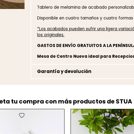
Tablero de melamina de acabado personaliza
Disponible en
cuatro tamaños y cuatro formas d
*Los acabados pueden sufrir una ligera variac
los originales.
GASTOS DE ENVÍO GRATUITOS A LA PENÍNSUL
Mesa de Centro Nueva ideal para Recepcio
Garantía y devolución
ta tu compra con más productos de STUA
favorite
favorite