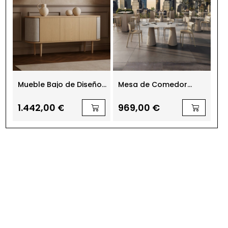
Mueble Bajo de Diseño
Mesa de Comedor
Me
Treasures 3 Puertas
Gatsby Doble Base de
St
Vondom
Ma
1.442,00 €
969,00 €
2