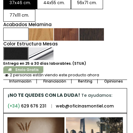
37x46 cm.
44x55 cm.
56x71 cm.
77x111 cm.
Acabados Melamina
Color Estructura Mesas
Entrega en 25 a 30 días laborables. (STUA)
Envío Gratis
2 personas están viendo este producto ahora
Información
Financiación
Renting
Opiniones
¡NO TE QUEDES CON LA DUDA!
Te ayudamos:
(+34)
629 676 231
|
web@oficinasmontiel.com