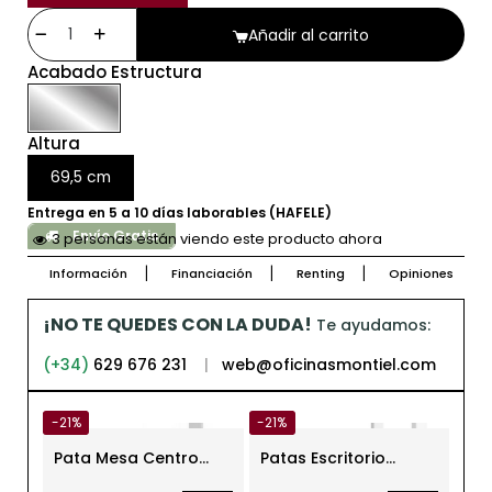
Añadir al carrito
Acabado Estructura
Altura
69,5 cm
Entrega en 5 a 10 días laborables (HAFELE)
Envío Gratis
3 personas están viendo este producto ahora
Información
Financiación
Renting
Opiniones
¡NO TE QUEDES CON LA DUDA!
Te ayudamos:
(+34)
629 676 231
|
web@oficinasmontiel.com
-21%
-21%
-21
Pata Mesa Centro
Patas Escritorio
Pat
Cuadrada para Mesa
Blancas Cuadradas
Neg
Auxiliar
para Mesas h70 cm
Ind