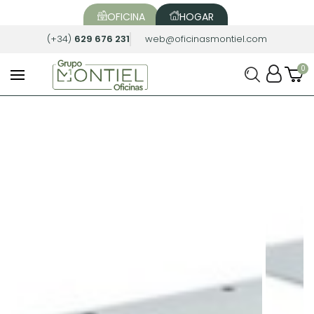
OFICINA
HOGAR
(+34)
629 676 231
web@oficinasmontiel.com