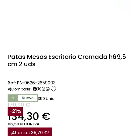
Patas Mesas Escritorio Cromada h69,5
cm 2 uds
Ref:
PS-9626-2659003
favorite
Compartir:
Nuevo
350 Unid.
170,00 €
SIN IVA
-21%
134,30 €
162,50 € CON IVA
¡Ahorras 35,70 €!