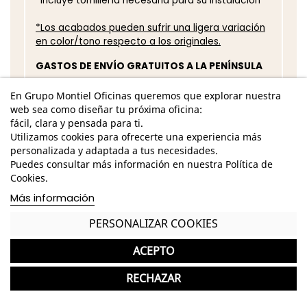
*Incluye tornillería necesaria para su instalación
*Los acabados pueden sufrir una ligera variación
en color/tono respecto a los originales.
GASTOS DE ENVÍO GRATUITOS A LA PENÍNSULA
Patas metálicas para escritorio ideal para
En Grupo Montiel Oficinas queremos que explorar nuestra
espacios de trabajo
web sea como diseñar tu próxima oficina:
fácil, clara y pensada para ti.
Garantía y devolución
Utilizamos cookies para ofrecerte una experiencia más
personalizada y adaptada a tus necesidades.
Puedes consultar más información en nuestra Política de
Cookies.
Más información
Completa tu compra con más
productos de Kunna
PERSONALIZAR COOKIES
Kunna
ACEPTO
favorite
Armario Alto Archivador Madera para Oficina con
-21%
RECHAZAR
343 Unid.
Bastidor de Kunna
340,49 €
431,00 €