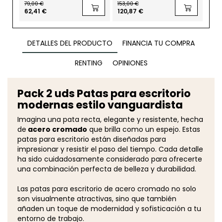
79,00 €
153,00 €
158,
cm
62,41 €
120,87 €
124
DETALLES DEL PRODUCTO
FINANCIA TU COMPRA
RENTING
OPINIONES
Pack 2 uds Patas para escritorio
modernas estilo vanguardista
Imagina una pata recta, elegante y resistente, hecha
de
acero cromado
que brilla como un espejo. Estas
patas para escritorio están diseñadas para
impresionar y resistir el paso del tiempo. Cada detalle
ha sido cuidadosamente considerado para ofrecerte
una combinación perfecta de belleza y durabilidad.
Las patas para escritorio de acero cromado no solo
son visualmente atractivas, sino que también
añaden un toque de modernidad y sofisticación a tu
entorno de trabajo.