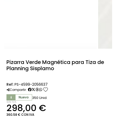
Pizarra Verde Magnética para Tiza de
Planning Sisplamo
Ref:
PS-4599-2056637
favorite
Compartir:
Nuevo
350 Unid.
SIN IVA
298,00 €
360,58 € CON IVA