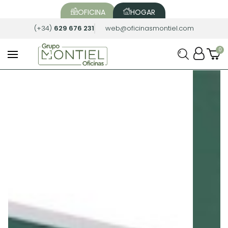
OFICINA
HOGAR
(+34)
629 676 231
web@oficinasmontiel.com