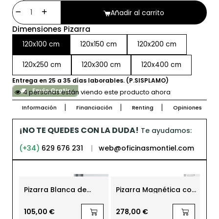
Añadir al carrito
Dimensiones Pizarra
120x100 cm
120x150 cm
120x200 cm
120x250 cm
120x300 cm
120x400 cm
Entrega en 25 a 35 días laborables. (P.SISPLAMO)
Envío Gratis
4 personas están viendo este producto ahora
Información
Financiación
Renting
Opiniones
¡NO TE QUEDES CON LA DUDA!
Te ayudamos:
(+34)
629 676 231
|
web@oficinasmontiel.com
-21
Pizarra Blanca de
Pizarra Magnética con
EXP
Pared Laminada con
Ruedas de Planning
Bl
Marco de Aluminio
Sisplamo
par
128,
Pla
105,00 €
278,00 €
101,