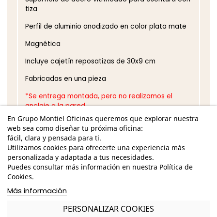
tiza
Perfil de aluminio anodizado en color plata mate
Magnética
Incluye cajetín reposatizas de 30x9 cm
Fabricadas en una pieza
*Se entrega montada, pero no realizamos el
anclaje a la pared.
En Grupo Montiel Oficinas queremos que explorar nuestra
GASTOS DE ENVÍO GRATUITOS A LA PENÍNSULA
web sea como diseñar tu próxima oficina:
fácil, clara y pensada para ti.
Pizarra nueva ideal para academias, centros
Utilizamos cookies para ofrecerte una experiencia más
de estudios o institutos
personalizada y adaptada a tus necesidades.
Puedes consultar más información en nuestra Política de
Garantía y devolución
Cookies.
Más información
PERSONALIZAR COOKIES