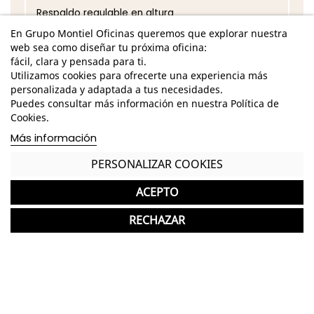
Respaldo regulable en altura
En Grupo Montiel Oficinas queremos que explorar nuestra
Asiento regulable en altura
web sea como diseñar tu próxima oficina:
fácil, clara y pensada para ti.
Brazos fijos
Utilizamos cookies para ofrecerte una experiencia más
*Los acabados pueden sufrir una ligera variación
personalizada y adaptada a tus necesidades.
en color/tono respecto a los originales.
Puedes consultar más información en nuestra Política de
Cookies.
GASTOS DE ENVÍO GRATUITOS A LA PENÍNSULA
Más información
Silla Giratoria Tapizada para escritorios del
PERSONALIZAR COOKIES
hogar
ACEPTO
Garantía y devolución
RECHAZAR
Completa tu compra con más
productos de Kunna