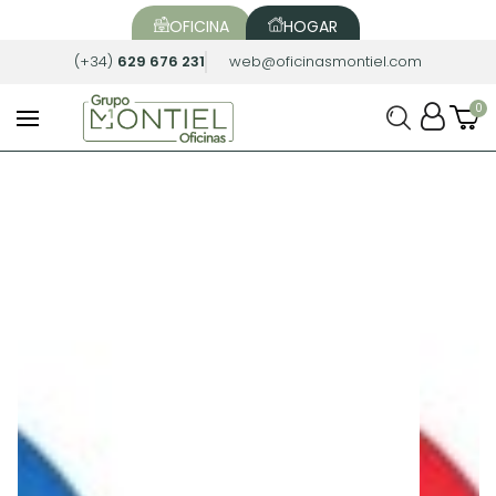
OFICINA
HOGAR
(+34)
629 676 231
web@oficinasmontiel.com