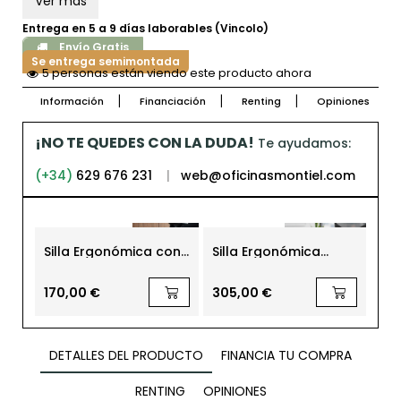
Ver más
Entrega en 5 a 9 días laborables (Vincolo)
Envío Gratis
Se entrega semimontada
5 personas están viendo este producto ahora
Información
Financiación
Renting
Opiniones
¡NO TE QUEDES CON LA DUDA!
Te ayudamos:
(+34)
629 676 231
|
web@oficinasmontiel.com
Silla Ergonómica con
Silla Ergonómica
Sil
Base Cromada y
Oficina Atika Malla de
Ofi
Brazos 2D de
Dileoffice
de
Interstuhl
170,00 €
305,00 €
26
DETALLES DEL PRODUCTO
FINANCIA TU COMPRA
RENTING
OPINIONES