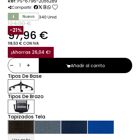
Ref:
PS-6796-2055289
favorite
Compartir:
Nuevo
340 Unid.
124,00 €
SIN IVA
-21%
97,96 €
118,53 € CON IVA
¡Ahorras 26,04 €!
Añadir al carrito
Tipos De Base
Tipos De Brazo
Tapizados Tela